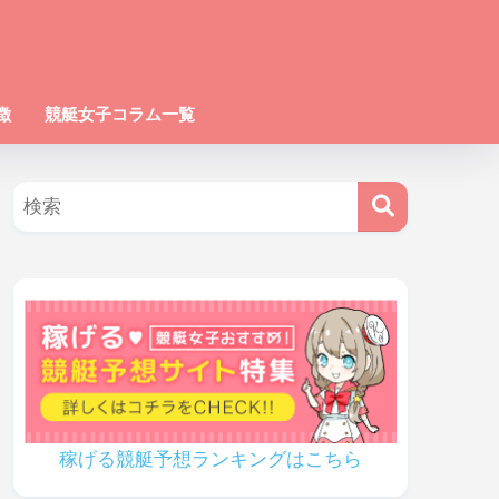
徴
競艇女子コラム一覧
稼げる競艇予想ランキングはこちら