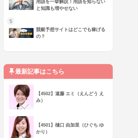
用語を一挙解説！用語を知らない
と知識も増やせない
5
競艇予想サイトはどこでも稼げる
の？
最新記事はこちら
【4502】遠藤 エミ（えんどう え
み）
【4501】樋口 由加里（ひぐち ゆ
かり）