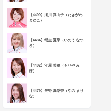
【4499】滝川 真由子（たきがわ
まゆこ）
【4484】稲生 夏季（いのう なつ
き）
【4482】守屋 美穂（もりや み
ほ）
【4479】矢野 真梨奈（やの まり
な）