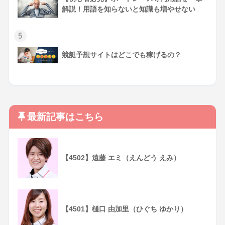
解説！用語を知らないと知識も増やせない
5
競艇予想サイトはどこでも稼げるの？
最新記事はこちら
【4502】遠藤 エミ（えんどう えみ）
【4501】樋口 由加里（ひぐち ゆかり）