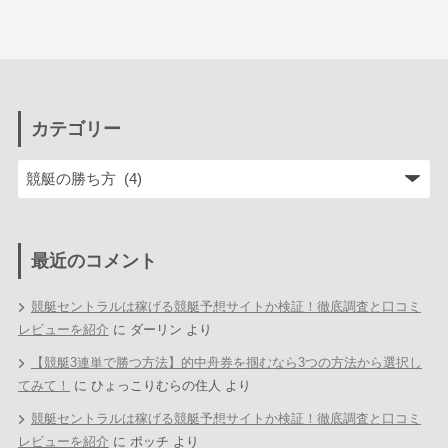
カテゴリー
最近のコメント
競艇セントラルは稼げる競艇予想サイトか検証！徹底調査と口コミ
レビューを紹介
に
ダーリン
より
【競艇3連単で勝つ方法】的中舟券を掴むなら3つの方法から選択し
てみて！
に
ひょっこりむらの住人
より
競艇セントラルは稼げる競艇予想サイトか検証！徹底調査と口コミ
レビューを紹介
に
ポッチ
より