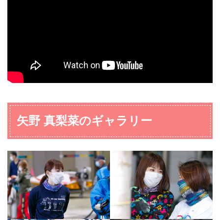
矢野 真梨菜のギャラリー