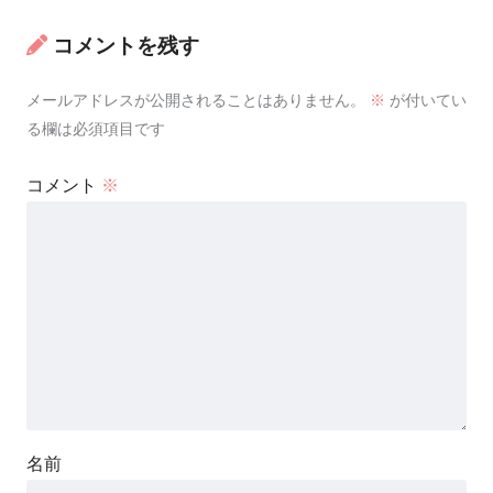
コメントを残す
メールアドレスが公開されることはありません。
※
が付いてい
る欄は必須項目です
コメント
※
名前