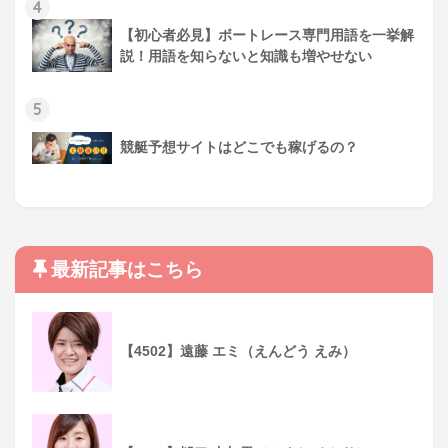
4
【初心者必見】ボートレース専門用語を一挙解
説！用語を知らないと知識も増やせない
5
競艇予想サイトはどこでも稼げるの？
最新記事はこちら
【4502】遠藤 エミ（えんどう えみ）