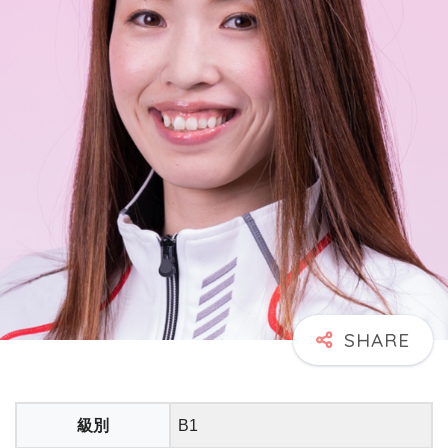
級別
B1