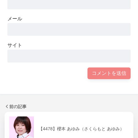
メール
サイト
前の記事
【4478】櫻本 あゆみ（さくらもと あゆみ）