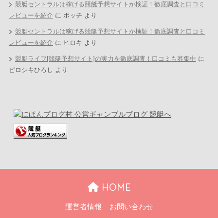
競艇セントラルは稼げる競艇予想サイトか検証！徹底調査と口コミ
レビューを紹介
に
ポッチ
より
競艇セントラルは稼げる競艇予想サイトか検証！徹底調査と口コミ
レビューを紹介
に
ヒロキ
より
競艇ライフ[競艇予想サイト]の実力を徹底調査！口コミも募集中
に
ピロシキひろし
より
HOME
運営者情報
お問い合わせ