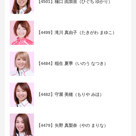
【4501】樋口 由加里（ひぐち ゆかり）
【4499】滝川 真由子（たきがわ まゆこ）
【4484】稲生 夏季（いのう なつき）
【4482】守屋 美穂（もりや みほ）
【4479】矢野 真梨奈（やの まりな）