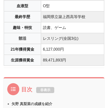
血液型
O型
最終学歴
福岡県立築上西高等学校
趣味・特技
読書、ゲーム
部活
レスリング(全国3位)
21年獲得賞金
6,127,000円
生涯獲得賞金
89,471,893円
目次
非表示
矢野 真梨菜の成績を紹介