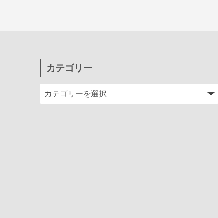
カテゴリー