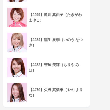
【4499】滝川 真由子（たきがわ
まゆこ）
【4484】稲生 夏季（いのう なつ
き）
【4482】守屋 美穂（もりや み
ほ）
【4479】矢野 真梨奈（やの まり
な）