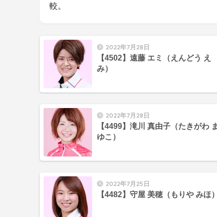
較。
2022年7月28日
【4502】遠藤 エミ（えんどう え
み）
2022年7月28日
【4499】滝川 真由子（たきがわ 
ゆこ）
2022年7月25日
【4482】守屋 美穂（もりや みほ