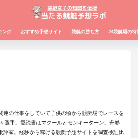
キング
おすすめ予想サイト
競艇の勝ち方
24競艇場の特
関連の仕事をしていて子供の頃から競艇場でレースを
持莉々選手。愛読書はマクールとモンキーターン。舟券
批評家。経験から稼げる競艇予想サイトを調査検証比