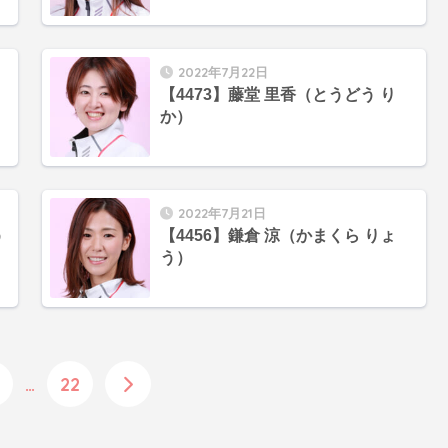
2022年7月22日
【4473】藤堂 里香（とうどう り
か）
2022年7月21日
う
【4456】鎌倉 涼（かまくら りょ
う）
…
22