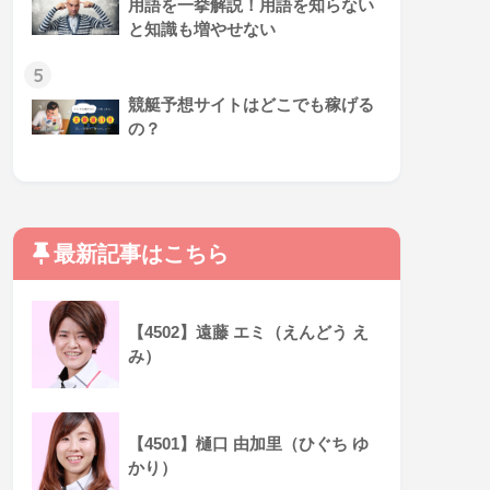
用語を一挙解説！用語を知らない
と知識も増やせない
5
競艇予想サイトはどこでも稼げる
の？
最新記事はこちら
【4502】遠藤 エミ（えんどう え
み）
【4501】樋口 由加里（ひぐち ゆ
かり）