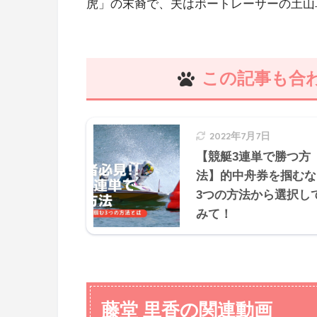
虎」の末裔で、夫はボートレーサーの土山
この記事も合
2022年7月7日
【競艇3連単で勝つ方
法】的中舟券を掴むな
3つの方法から選択し
みて！
藤堂 里香の関連動画