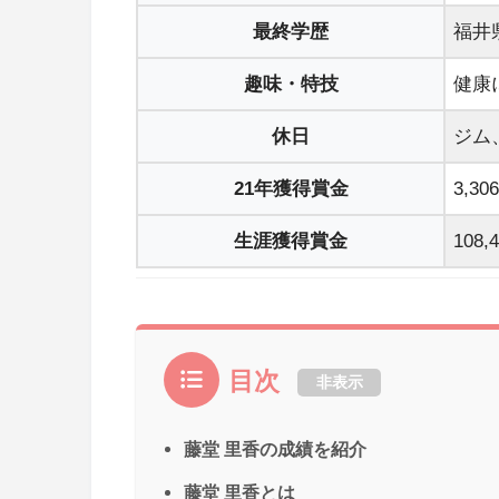
最終学歴
福井
趣味・特技
健康
休日
ジム
21年獲得賞金
3,30
生涯獲得賞金
108,
目次
非表示
藤堂 里香の成績を紹介
藤堂 里香とは