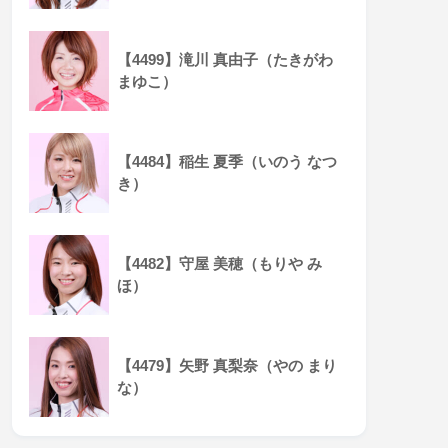
【4499】滝川 真由子（たきがわ
まゆこ）
【4484】稲生 夏季（いのう なつ
き）
【4482】守屋 美穂（もりや み
ほ）
【4479】矢野 真梨奈（やの まり
な）