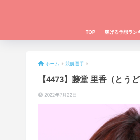
TOP
稼げる予想ラン
ホーム
競艇選手
【4473】藤堂 里香（とう
2022年7月22日