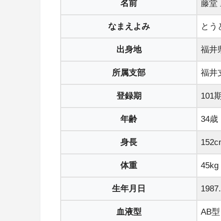
名前
藤堂
なまえよみ
とう
出身地
福井
所属支部
福井
登録期
101
年齢
34歳
身長
152c
体重
45kg
生年月日
1987.
血液型
AB型