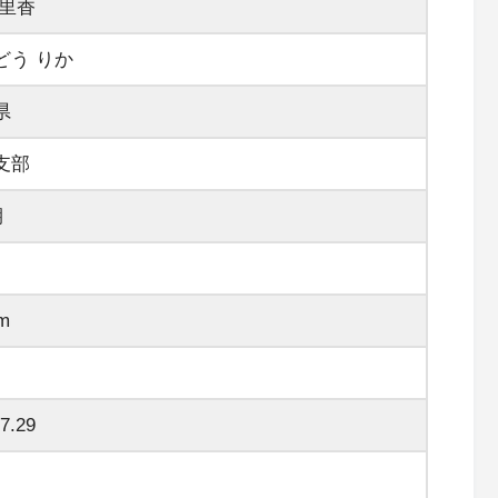
 里香
どう りか
県
支部
期
m
7.29