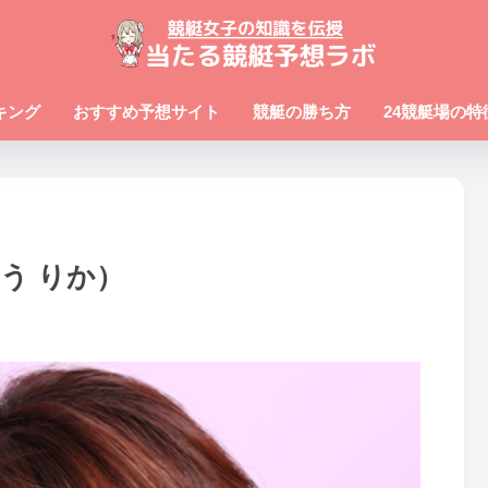
キング
おすすめ予想サイト
競艇の勝ち方
24競艇場の特
どう りか）