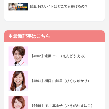
競艇予想サイトはどこでも稼げるの？
最新記事はこちら
【4502】遠藤 エミ（えんどう えみ）
【4501】樋口 由加里（ひぐち ゆかり）
【4499】滝川 真由子（たきがわ まゆこ）