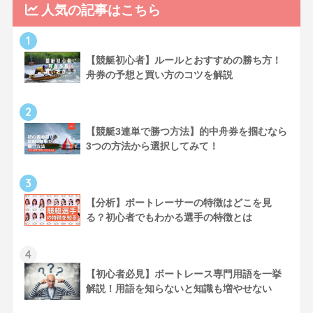
人気の記事はこちら
1
【競艇初心者】ルールとおすすめの勝ち方！
舟券の予想と買い方のコツを解説
2
【競艇3連単で勝つ方法】的中舟券を掴むなら
3つの方法から選択してみて！
3
【分析】ボートレーサーの特徴はどこを見
る？初心者でもわかる選手の特徴とは
4
【初心者必見】ボートレース専門用語を一挙
解説！用語を知らないと知識も増やせない