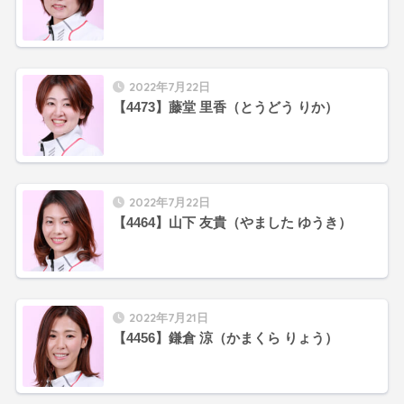
2022年7月22日
【4473】藤堂 里香（とうどう りか）
2022年7月22日
【4464】山下 友貴（やました ゆうき）
2022年7月21日
【4456】鎌倉 涼（かまくら りょう）