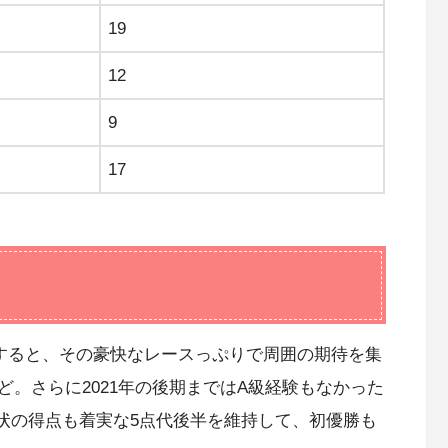
19
12
9
17
ーすると、その豪快なレースっぷりで周囲の期待を集
。さらに2021年の後期まではA級経験もなかった
。現状の得点も着実な5点代後半を維持して、初優勝も