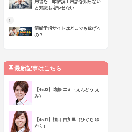
用語を一挙解説！用語を知らない
と知識も増やせない
5
競艇予想サイトはどこでも稼げる
の？
最新記事はこちら
【4502】遠藤 エミ（えんどう え
み）
【4501】樋口 由加里（ひぐち ゆ
かり）