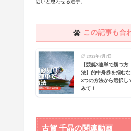
近いと思わせる選手。
この記事も合
2022年7月7日
【競艇3連単で勝つ方
法】的中舟券を掴むな
3つの方法から選択し
みて！
古賀 千晶の関連動画