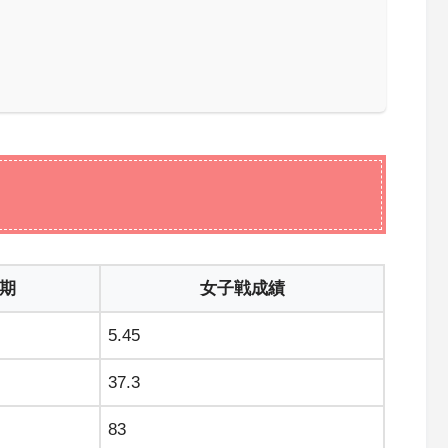
前期
女子戦成績
5.45
37.3
83