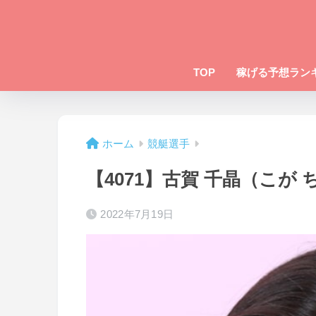
TOP
稼げる予想ラン
ホーム
競艇選手
【4071】古賀 千晶（こが
2022年7月19日