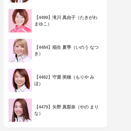
【4499】滝川 真由子（たきがわ
まゆこ）
【4484】稲生 夏季（いのう なつ
き）
【4482】守屋 美穂（もりや み
ほ）
【4479】矢野 真梨奈（やの まり
な）