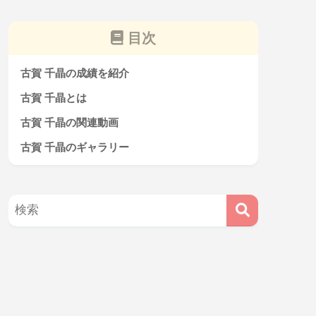
目次
古賀 千晶の成績を紹介
古賀 千晶とは
古賀 千晶の関連動画
古賀 千晶のギャラリー