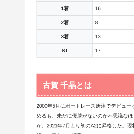
1着
16
2着
8
3着
13
ST
17
古賀 千晶とは
2000年5月にボートレース唐津でデビュ
めるも、未だに優勝がないのが不思議なほど
が、2021年7月より初のA2に昇格した