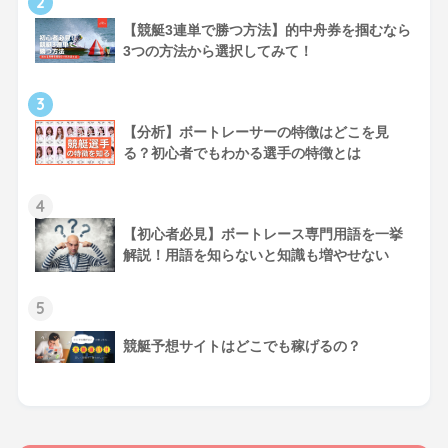
2
【競艇3連単で勝つ方法】的中舟券を掴むなら
3つの方法から選択してみて！
3
【分析】ボートレーサーの特徴はどこを見
る？初心者でもわかる選手の特徴とは
4
【初心者必見】ボートレース専門用語を一挙
解説！用語を知らないと知識も増やせない
5
競艇予想サイトはどこでも稼げるの？