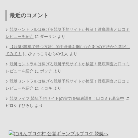
最近のコメント
競艇セントラルは稼げる競艇予想サイトか検証！徹底調査と口コミ
レビューを紹介
に
ダーリン
より
【競艇3連単で勝つ方法】的中舟券を掴むなら3つの方法から選択し
てみて！
に
ひょっこりむらの住人
より
競艇セントラルは稼げる競艇予想サイトか検証！徹底調査と口コミ
レビューを紹介
に
ポッチ
より
競艇セントラルは稼げる競艇予想サイトか検証！徹底調査と口コミ
レビューを紹介
に
ヒロキ
より
競艇ライフ[競艇予想サイト]の実力を徹底調査！口コミも募集中
に
ピロシキひろし
より