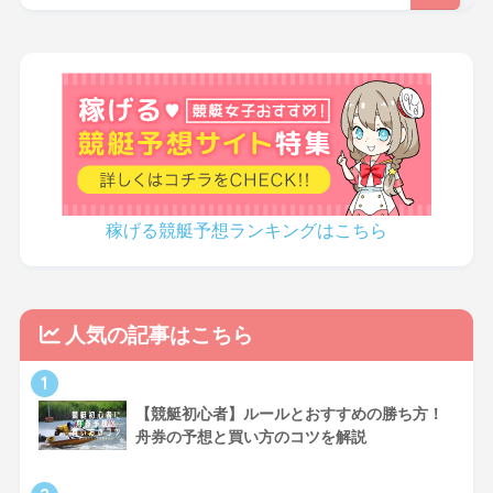
稼げる競艇予想ランキングはこちら
人気の記事はこちら
1
【競艇初心者】ルールとおすすめの勝ち方！
舟券の予想と買い方のコツを解説