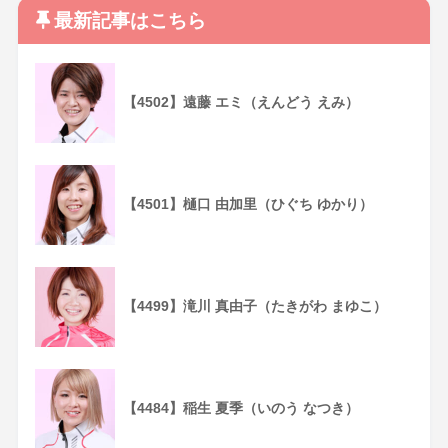
最新記事はこちら
【4502】遠藤 エミ（えんどう えみ）
【4501】樋口 由加里（ひぐち ゆかり）
【4499】滝川 真由子（たきがわ まゆこ）
【4484】稲生 夏季（いのう なつき）