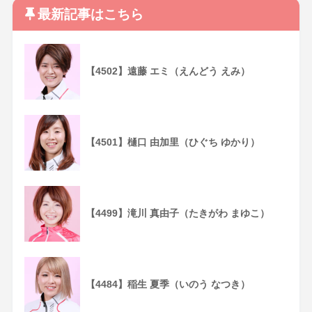
最新記事はこちら
【4502】遠藤 エミ（えんどう えみ）
【4501】樋口 由加里（ひぐち ゆかり）
【4499】滝川 真由子（たきがわ まゆこ）
【4484】稲生 夏季（いのう なつき）