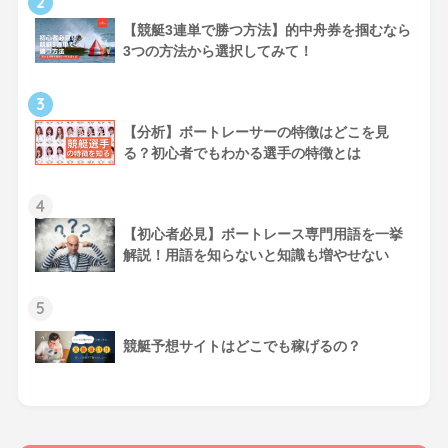
2
【競艇3連単で勝つ方法】的中舟券を掴むなら
3つの方法から選択してみて！
3
【分析】ボートレーサーの特徴はどこを見
る？初心者でもわかる選手の特徴とは
4
【初心者必見】ボートレース専門用語を一挙
解説！用語を知らないと知識も増やせない
5
競艇予想サイトはどこでも稼げるの？