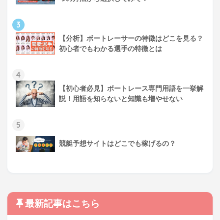
3
【分析】ボートレーサーの特徴はどこを見る？
初心者でもわかる選手の特徴とは
4
【初心者必見】ボートレース専門用語を一挙解
説！用語を知らないと知識も増やせない
5
競艇予想サイトはどこでも稼げるの？
最新記事はこちら