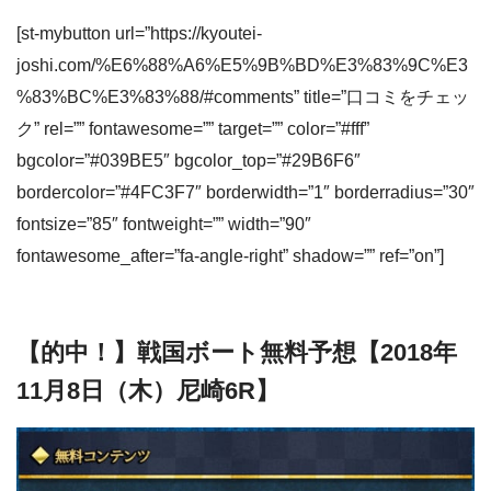
[st-mybutton url=”https://kyoutei-
joshi.com/%E6%88%A6%E5%9B%BD%E3%83%9C%E3
%83%BC%E3%83%88/#comments” title=”口コミをチェッ
ク” rel=”” fontawesome=”” target=”” color=”#fff”
bgcolor=”#039BE5″ bgcolor_top=”#29B6F6″
bordercolor=”#4FC3F7″ borderwidth=”1″ borderradius=”30″
fontsize=”85″ fontweight=”” width=”90″
fontawesome_after=”fa-angle-right” shadow=”” ref=”on”]
【的中！】戦国ボート無料予想【2018年
11月8日（木）尼崎6R】