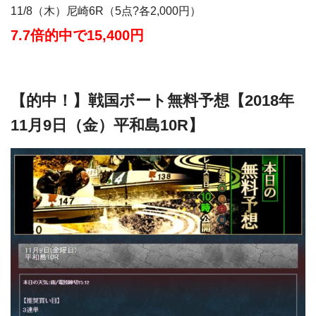
11/8（木）尼崎6R（5点?各2,000円）
7.7倍的中で15,400円
【的中！】戦国ボート無料予想【2018年
11月9日（金）平和島10R】