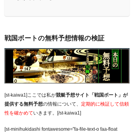
戦国ボートの無料予想情報の検証
[st-kaiwa1]ここでは私が
競艇予想サイト「戦国ボート」が
提供する無料予想
の情報について、
定期的に検証して信頼
性を確かめて
いきます。[/st-kaiwa1]
[st-minihukidashi fontawesome=”fa-file-text-o faa-float