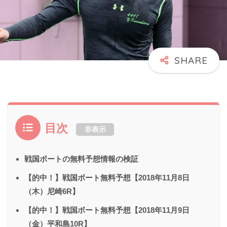
目次
非表示
戦国ボートの無料予想情報の検証
【的中！】戦国ボート無料予想【2018年11月8日
（木）尼崎6R】
【的中！】戦国ボート無料予想【2018年11月9日
（金）平和島10R】