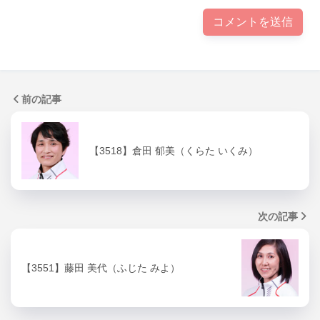
前の記事
【3518】倉田 郁美（くらた いくみ）
次の記事
【3551】藤田 美代（ふじた みよ）