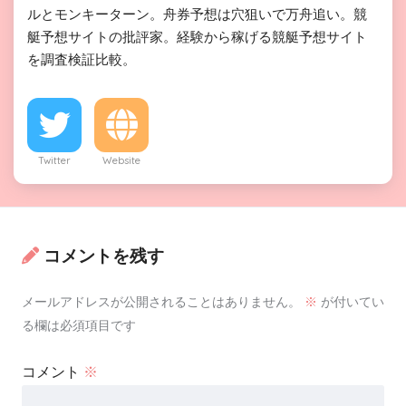
ルとモンキーターン。舟券予想は穴狙いで万舟追い。競
艇予想サイトの批評家。経験から稼げる競艇予想サイト
を調査検証比較。
Twitter
Website
コメントを残す
メールアドレスが公開されることはありません。
※
が付いてい
る欄は必須項目です
コメント
※