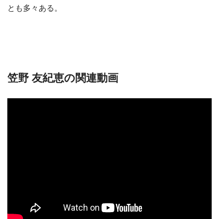
とも多々ある。
笠野 友紀恵の関連動画