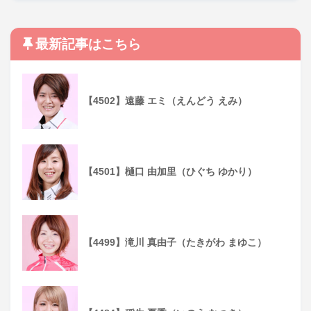
最新記事はこちら
【4502】遠藤 エミ（えんどう えみ）
【4501】樋口 由加里（ひぐち ゆかり）
【4499】滝川 真由子（たきがわ まゆこ）