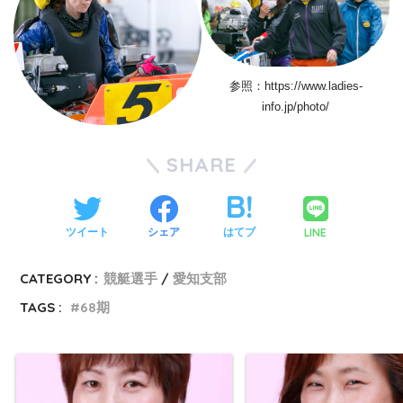
参照：https://www.ladies-
info.jp/photo/
SHARE
LINE
ツイート
シェア
はてブ
CATEGORY :
競艇選手
愛知支部
TAGS :
68期