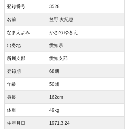
登録番号
3528
名前
笠野 友紀恵
なまえよみ
かさの ゆきえ
出身地
愛知県
所属支部
愛知支部
登録期
68期
年齢
50歳
身長
162cm
体重
49kg
生年月日
1971.3.24