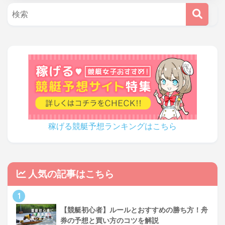
稼げる競艇予想ランキングはこちら
人気の記事はこちら
1
【競艇初心者】ルールとおすすめの勝ち方！舟
券の予想と買い方のコツを解説