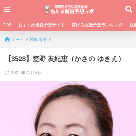
TOP
おすすめ優良予想サイト
稼げる競艇予想ランキング
競
ホーム
競艇選手
【3528】笠野 友紀恵（かさの ゆきえ）
2022年7月16日