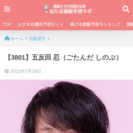
TOP
おすすめ優良予想サイト
稼げる競艇予想ランキング
競
ホーム
競艇選手
【3801】五反田 忍（ごたんだ しのぶ）
2022年7月16日