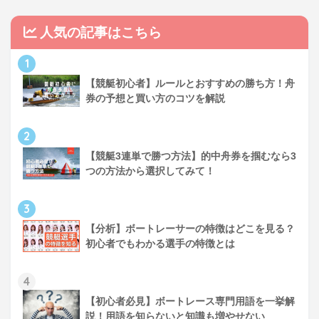
人気の記事はこちら
1
【競艇初心者】ルールとおすすめの勝ち方！舟
券の予想と買い方のコツを解説
2
【競艇3連単で勝つ方法】的中舟券を掴むなら3
つの方法から選択してみて！
3
【分析】ボートレーサーの特徴はどこを見る？
初心者でもわかる選手の特徴とは
4
【初心者必見】ボートレース専門用語を一挙解
説！用語を知らないと知識も増やせない