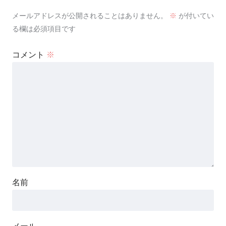
メールアドレスが公開されることはありません。
※
が付いてい
る欄は必須項目です
コメント
※
名前