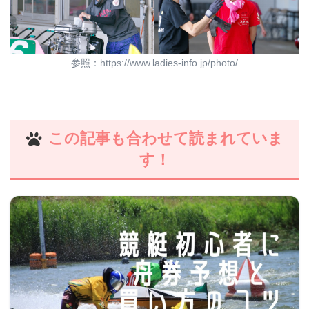
参照：https://www.ladies-info.jp/photo/
この記事も合わせて読まれていま
す！