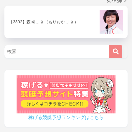
次の記事
【3802】森岡 まき（もりおか まき）
稼げる競艇予想ランキングはこちら