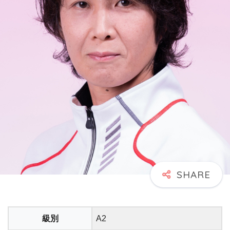
級別
A2