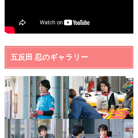
五反田 忍のギャラリー