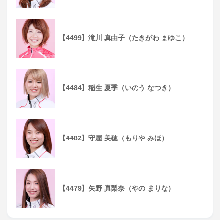
【4499】滝川 真由子（たきがわ まゆこ）
【4484】稲生 夏季（いのう なつき）
【4482】守屋 美穂（もりや みほ）
【4479】矢野 真梨奈（やの まりな）