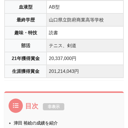
血液型
AB型
最終学歴
山口県立防府商業高等学校
趣味・特技
読書
部活
テニス、剣道
21年獲得賞金
20,337,000円
生涯獲得賞金
201,214,043円
目次
非表示
津田 裕絵の成績を紹介