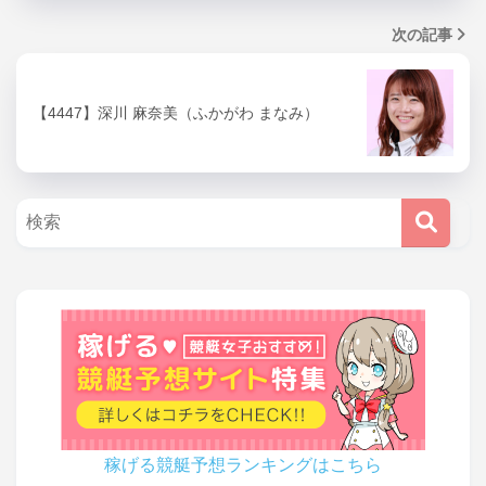
次の記事
【4447】深川 麻奈美（ふかがわ まなみ）
稼げる競艇予想ランキングはこちら