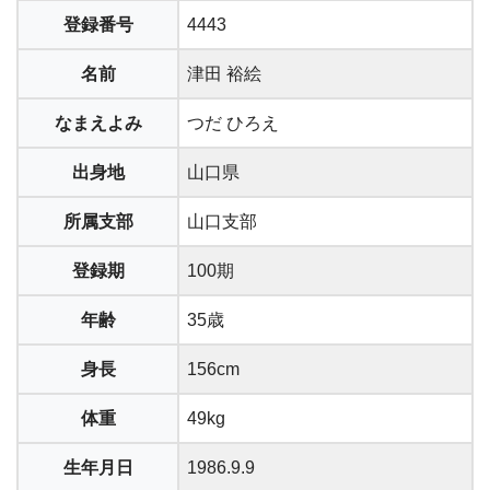
登録番号
4443
名前
津田 裕絵
なまえよみ
つだ ひろえ
出身地
山口県
所属支部
山口支部
登録期
100期
年齢
35歳
身長
156cm
体重
49kg
生年月日
1986.9.9