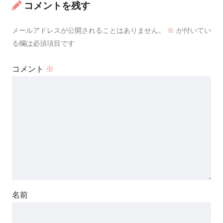
コメントを残す
メールアドレスが公開されることはありません。
※
が付いてい
る欄は必須項目です
コメント
※
名前