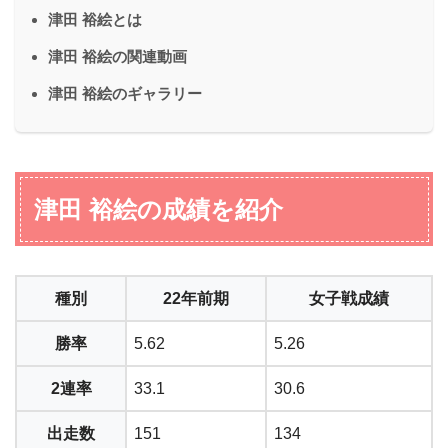
津田 裕絵とは
津田 裕絵の関連動画
津田 裕絵のギャラリー
津田 裕絵の成績を紹介
種別
22年前期
女子戦成績
勝率
5.62
5.26
2連率
33.1
30.6
出走数
151
134