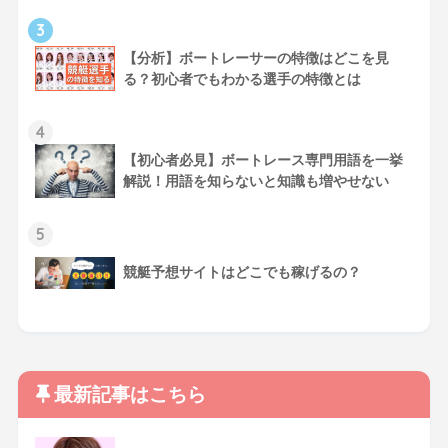
3
【分析】ボートレーサーの特徴はどこを見
る？初心者でもわかる選手の特徴とは
4
【初心者必見】ボートレース専門用語を一挙
解説！用語を知らないと知識も増やせない
5
競艇予想サイトはどこでも稼げるの？
最新記事はこちら