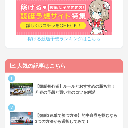
稼げる競艇予想ランキングはこちら
人気の記事はこちら
1
【競艇初心者】ルールとおすすめの勝ち方！
舟券の予想と買い方のコツを解説
2
【競艇3連単で勝つ方法】的中舟券を掴むなら
3つの方法から選択してみて！