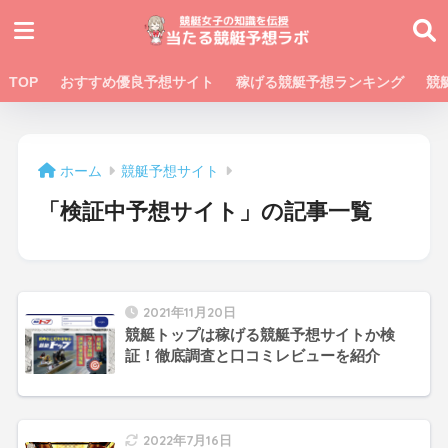
TOP
おすすめ優良予想サイト
稼げる競艇予想ランキング
競
ホーム
競艇予想サイト
「検証中予想サイト」の記事一覧
2021年11月20日
競艇トップは稼げる競艇予想サイトか検
証！徹底調査と口コミレビューを紹介
2022年7月16日