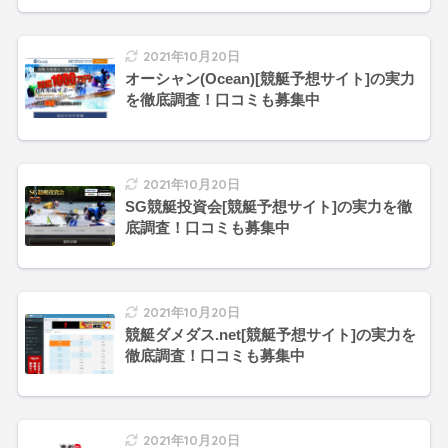
2021年10月20日
オーシャン(Ocean)[競艇予想サイト]の実力
を徹底調査！口コミも募集中
2021年10月20日
SG競艇投資会[競艇予想サイト]の実力を徹
底調査！口コミも募集中
2021年10月20日
競艇ダメダス.net[競艇予想サイト]の実力を
徹底調査！口コミも募集中
2021年10月20日