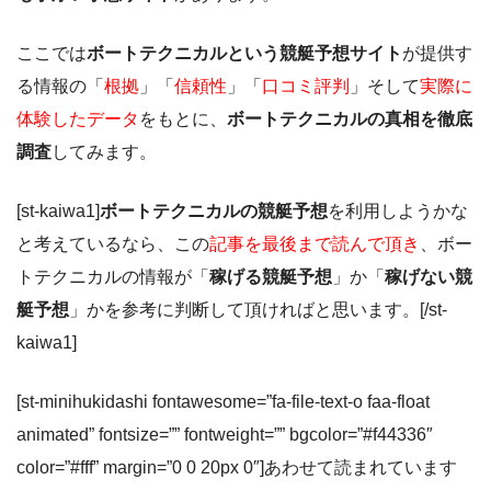
ここでは
ボートテクニカルという競艇予想サイト
が提供す
る情報の「
根拠
」「
信頼性
」「
口コミ評判
」そして
実際に
体験したデータ
をもとに、
ボートテクニカルの真相を徹底
調査
してみます。
[st-kaiwa1]
ボートテクニカルの競艇予想
を利用しようかな
と考えているなら、この
記事を最後まで読んで頂き
、ボー
トテクニカルの情報が「
稼げる競艇予想
」か「
稼げない競
艇予想
」かを参考に判断して頂ければと思います。[/st-
kaiwa1]
[st-minihukidashi fontawesome=”fa-file-text-o faa-float
animated” fontsize=”” fontweight=”” bgcolor=”#f44336″
color=”#fff” margin=”0 0 20px 0″]あわせて読まれています