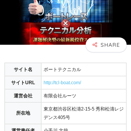
サイト名
ボートテクニカル
サイトURL
http://tcl-boat.com/
運営会社
有限会社ルーツ
東京都渋谷区松濤2-15-5 秀和松濤レジ
所在地
デンス405号
運営責任者
小手川 文哉