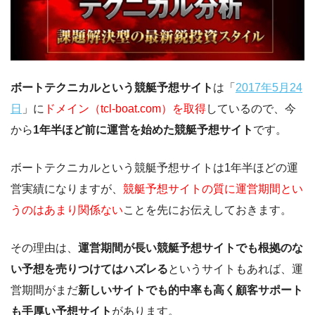
ボートテクニカルという競艇予想サイト
は「
2017年5月24
日
」に
ドメイン（tcl-boat.com）を取得
しているので、今
から
1年半ほど前に運営を始めた競艇予想サイト
です。
ボートテクニカルという競艇予想サイトは1年半ほどの運
営実績になりますが、
競艇予想サイトの質に運営期間とい
うのはあまり関係ない
ことを先にお伝えしておきます。
その理由は、
運営期間が長い競艇予想サイトでも根拠のな
い予想を売りつけてはハズレる
というサイトもあれば、運
営期間がまだ
新しいサイトでも的中率も高く顧客サポート
も手厚い予想サイト
があります。