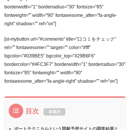
borderwidth=”1″ borderradius=”30″ fontsize=”85″
fontweight=”” width=”90″ fontawesome_after=”fa-angle-
right” shadow=”” ref=”on”]
[st-mybutton url=”#comments” title=”口コミをチェック”
rel=”” fontawesome=”” target=”” color=”#fff”
bgcolor=”#039BE5″ bgcolor_top=”#29B6F6″
bordercolor=”#4FC3F7″ borderwidth=”1″ borderradius=”30″
fontsize=”85″ fontweight=”” width=”90″
fontawesome_after=”fa-angle-right” shadow=”” ref=”on”]
目次
非表示
ボートテクニカルという競艇予想サイトの調査結果と