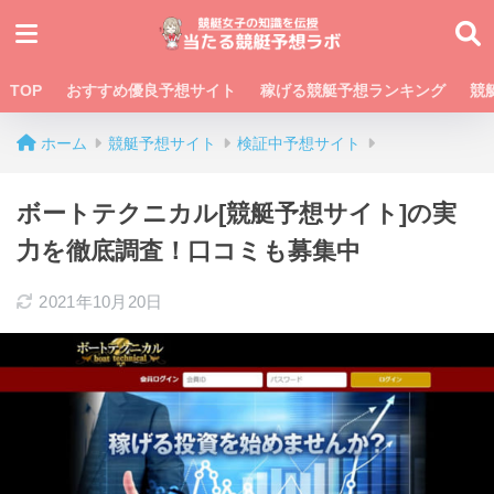
TOP
おすすめ優良予想サイト
稼げる競艇予想ランキング
競
ホーム
競艇予想サイト
検証中予想サイト
ボートテクニカル[競艇予想サイト]の実
力を徹底調査！口コミも募集中
2021年10月20日