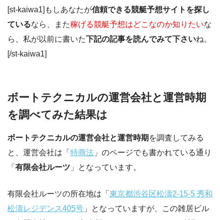
[st-kaiwa1]もしあなたが
信頼できる競艇予想サイトを探し
ている
なら、また
稼げる競艇予想はどこなのか知りたい
な
ら、私が以前に書いた
下記の記事を読んでみて下さい
ね。
[/st-kaiwa1]
ボートテクニカルの運営会社と運営時期
を調べてみた結果は
ボートテクニカルの運営会社と運営時期
を調査してみる
と、運営会社は「
特商法
」のページでも書かれている通り
「
有限会社ルーツ
」となっています。
有限会社ルーツの所在地は「
東京都渋谷区松濤2-15-5 秀和
松濤レジデンス405号
」となっていますが、この雑居ビル