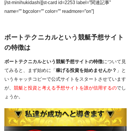
[/st-minihukidashi][st-card id=2253 label=”関連記事”
name=”” bgcolor=”” color=”” readmore=”on”]
ボートテクニカルという競艇予想サイト
の特徴は
ボートテクニカルという競艇予想サイトの特徴
について見
てみると、まず始めに「
稼げる投資を始めませんか？
」と
いうキャッチコピーで公式サイトをスタートさせています
が、
競艇と投資と考える予想サイトを誰が信用するの
でし
ょうか。