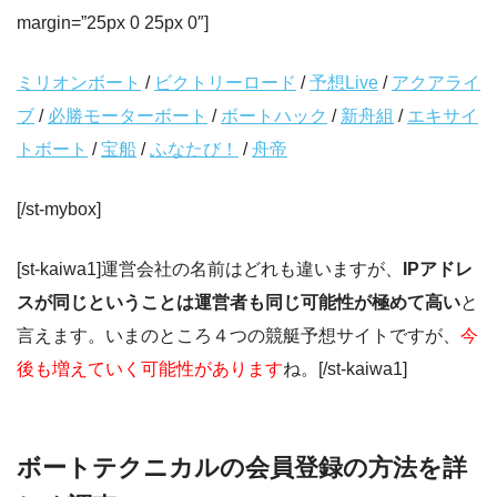
margin=”25px 0 25px 0″]
ミリオンボート
/
ビクトリーロード
/
予想Live
/
アクアライ
ブ
/
必勝モーターボート
/
ボートハック
/
新舟組
/
エキサイ
トボート
/
宝船
/
ふなたび！
/
舟帝
[/st-mybox]
[st-kaiwa1]運営会社の名前はどれも違いますが、
IPアドレ
スが同じということは運営者も同じ可能性が極めて高い
と
言えます。いまのところ４つの競艇予想サイトですが、
今
後も増えていく可能性があります
ね。[/st-kaiwa1]
ボートテクニカルの会員登録の方法を詳