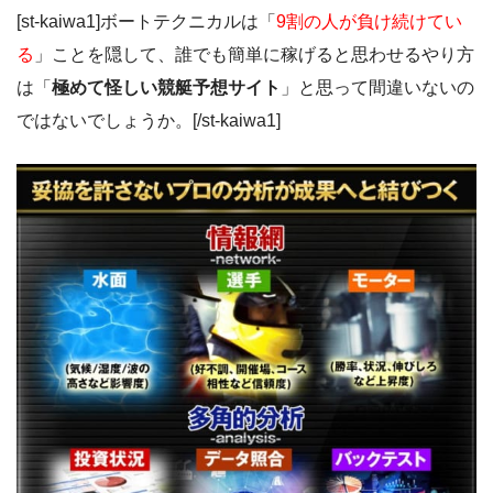
[st-kaiwa1]ボートテクニカルは「
9割の人が負け続けてい
る
」ことを隠して、誰でも簡単に稼げると思わせるやり方
は「
極めて怪しい競艇予想サイト
」と思って間違いないの
ではないでしょうか。[/st-kaiwa1]