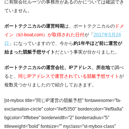
に有限会社ルーツの事務所があるのかについては確認でき
ていません。
ボートテクニカルの運営時期
は、ボートテクニカルの
ドメ
イン（tcl-boat.com）が取得された日付
が「
2017年5月24
日
」になっていますので、今から
約1年半ほど前に運営が
始まった競艇予想サイト
だという事実が分かりました。
ボートテクニカルの運営会社、IPアドレス、所在地
で調べ
ると、
同じIPアドレスで運営されている競艇予想サイト
が
複数見つかりましたので紹介しておきます。
[st-mybox title=”同じIP運営の競艇予想” fontawesome=”fa-
exclamation-circle” color=”#ef5350″ bordercolor=”#ef9a9a”
bgcolor=”#ffebee” borderwidth=”2″ borderradius=”5″
titleweight=”bold” fontsize=”” myclass=”st-mybox-class”