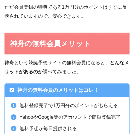
ただ会員登録の特典である1万円分のポイントはすぐに反
映されていますので、安心できます。
神舟
の無料会員メリット
神舟という競艇予想サイトの無料会員になると、
どんなメ
リットがあるのか
調べてみました。
神舟の無料会員のメリットはコレ！
無料登録完了で1万円分のポイントがもらえる
YahooやGoogle等のアカウントで簡単登録完了
無料予想が毎日提供される