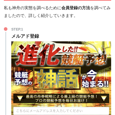
私も神舟の実態を調べるために
会員登録の方法
を調べてみ
ましたので、詳しく紹介していきます。
メルアド登録