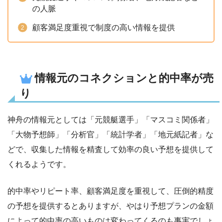
の人脈
顧客満足度重視で制度の高い情報を提供
情報元のコネクションと的中率が売
り
神舟の情報元としては「元競艇選手」「マスコミ関係者」
「大物予想師」「分析官」「統計学者」「地元紙記者」な
どで、収集した情報を精査して効率の良い予想を提供して
くれるようです。
的中率やリピート率、顧客満足度を重視して、圧倒的精度
の予想を提供するとありますが、やはり予想プランの金額
によって的中率の高いものは変わってくるのも事実でしょ