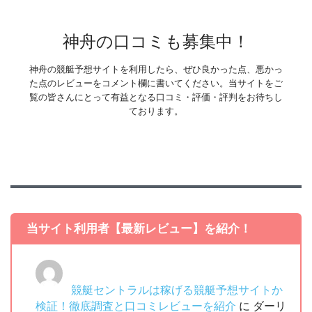
神舟の口コミも募集中！
神舟の競艇予想サイトを利用したら、ぜひ良かった点、悪かっ
た点のレビューをコメント欄に書いてください。当サイトをご
覧の皆さんにとって有益となる口コミ・評価・評判をお待ちし
ております。
当サイト利用者【最新レビュー】を紹介！
競艇セントラルは稼げる競艇予想サイトか
検証！徹底調査と口コミレビューを紹介
に
ダーリ