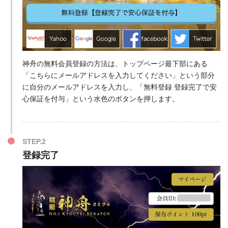
神舟の無料会員登録の方法は、トップページ最下部にある
「こちらにメールアドレスを入力してください」という部分
に自分のメールアドレスを入力し、「無料登録 登録完了で安
心保証を付与」という水色のボタンを押します。
登録完了