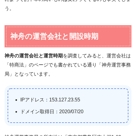
う。
神舟
の運営会社と開設時期
神舟の運営会社と運営時期
を調査してみると、運営会社は
「特商法」のページでも書かれている通り「神舟運営事務
局」となっています。
IPアドレス：153.127.23.55
ドメイン取得日：2020/07/20