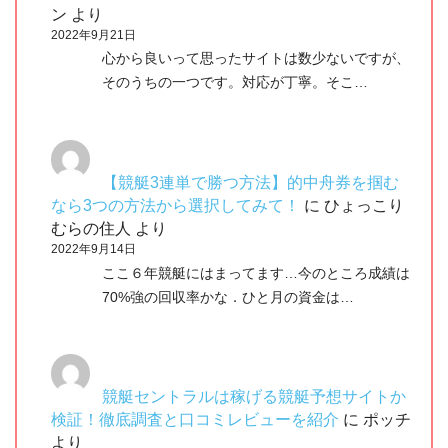
ン
より
2022年9月21日
心から良いって思ったサイトは数少ないですが、
そのうちの一つです。対応が丁寧。そこ…
【競艇3連単で勝つ方法】的中舟券を掴む
なら3つの方法から選択してみて！
に
ひょっこり
むらの住人
より
2022年9月14日
ここ６年競艇にはまってます…今のところ成績は
70%強の回収率かな．ひと月の資金は…
競艇セントラルは稼げる競艇予想サイトか
検証！徹底調査と口コミレビューを紹介
に
ポッチ
より