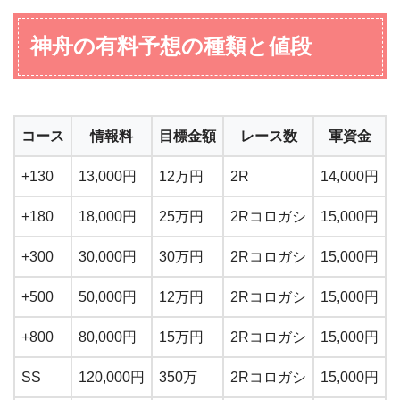
神舟の有料予想の種類と値段
コース
情報料
目標金額
レース数
軍資金
+130
13,000円
12万円
2R
14,000円
+180
18,000円
25万円
2Rコロガシ
15,000円
+300
30,000円
30万円
2Rコロガシ
15,000円
+500
50,000円
12万円
2Rコロガシ
15,000円
+800
80,000円
15万円
2Rコロガシ
15,000円
SS
120,000円
350万
2Rコロガシ
15,000円