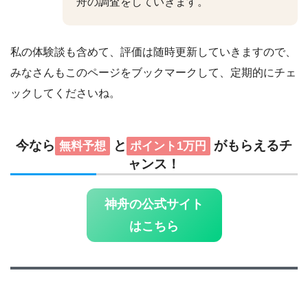
舟の調査をしていきます。
私の体験談も含めて、評価は随時更新していきますので、
みなさんもこのページをブックマークして、定期的にチェ
ックしてくださいね。
今なら
と
がもらえるチ
無料予想
ポイント1万円
ャンス！
神舟の公式サイト
はこちら