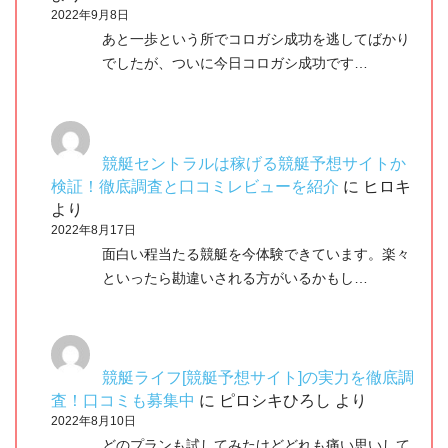
2022年9月8日
あと一歩という所でコロガシ成功を逃してばかり
でしたが、ついに今日コロガシ成功です…
競艇セントラルは稼げる競艇予想サイトか
検証！徹底調査と口コミレビューを紹介
に
ヒロキ
より
2022年8月17日
面白い程当たる競艇を今体験できています。楽々
といったら勘違いされる方がいるかもし…
競艇ライフ[競艇予想サイト]の実力を徹底調
査！口コミも募集中
に
ピロシキひろし
より
2022年8月10日
どのプランも試してみたけどどれも痛い思いして