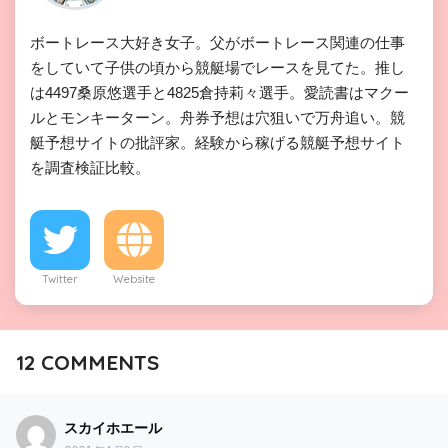
ボートレース大好き女子。父がボートレース関連の仕事
をしていて子供の頃から競艇場でレースを見てた。推し
は4497桑原悠選手と4825倉持莉々選手。愛読書はマクー
ルとモンキーターン。舟券予想は穴狙いで万舟追い。競
艇予想サイトの批評家。経験から稼げる競艇予想サイト
を調査検証比較。
Twitter
Website
12
COMMENTS
スカイホエール