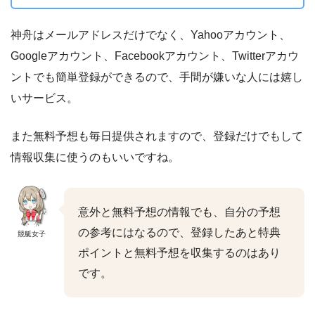
神舟はメールアドレスだけでなく、Yahooアカウント、
Googleアカウント、Facebookアカウント、Twitterアカウ
ントでも簡単登録ができるので、手間が嫌いな人には嬉し
いサービス。
また無料予想も毎日提供されますので、登録だけでもして
情報収集に使うのもいいですね。
意外と無料予想の情報でも、自分の予想
の参考にはなるので、登録したあと特典
競艇女子
ポイントと無料予想を収集するのはあり
です。