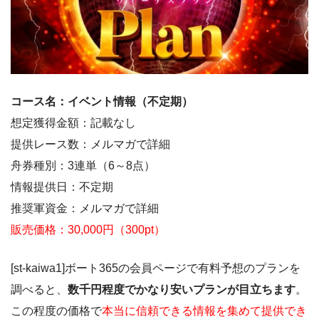
コース名：イベント情報（不定期）
想定獲得金額：記載なし
提供レース数：メルマガで詳細
舟券種別：3連単（6～8点）
情報提供日：不定期
推奨軍資金：メルマガで詳細
販売価格：30,000円（300pt）
[st-kaiwa1]ボート365の会員ページで有料予想のプランを
調べると、
数千円程度でかなり安いプランが目立ちます
。
この程度の価格で
本当に信頼できる情報を集めて提供でき