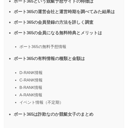
ボート365という競艇予想サイトの特徴は
ボート365の運営会社と運営時期を調べてみた結果は
ボート365の会員登録の方法を詳しく調査
ボート365の会員になる無料特典とメリットは
ボート365の無料予想情報
ボート365の有料情報の種類と金額は
D-RANK情報
C-RANK情報
B-RANK情報
A-RANK情報
イベント情報（不定期）
ボート365は詐欺なのか競艇女子のまとめ