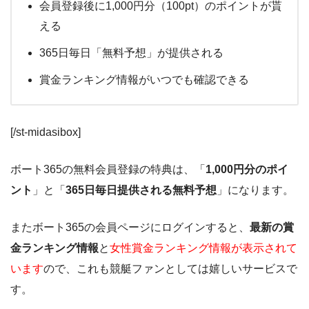
会員登録後に1,000円分（100pt）のポイントが貰
える
365日毎日「無料予想」が提供される
賞金ランキング情報がいつでも確認できる
[/st-midasibox]
ボート365の無料会員登録の特典は、「
1,000円分のポイ
ント
」と「
365日毎日提供される無料予想
」になります。
またボート365の会員ページにログインすると、
最新の賞
金ランキング情報
と
女性賞金ランキング情報が表示されて
います
ので、これも競艇ファンとしては嬉しいサービスで
す。