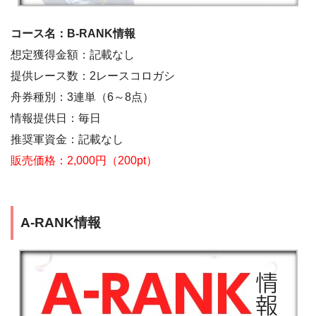
コース名：B-RANK情報
想定獲得金額：記載なし
提供レース数：2レースコロガシ
舟券種別：3連単（6～8点）
情報提供日：毎日
推奨軍資金：記載なし
販売価格：2,000円（200pt）
A-RANK情報