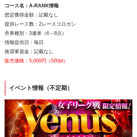
コース名：A-RANK情報
想定獲得金額：記載なし
提供レース数：2レースコロガシ
舟券種別：3連単（6～8点）
情報提供日：毎日
推奨軍資金：記載なし
販売価格：5,000円（500pt）
イベント情報（不定期）