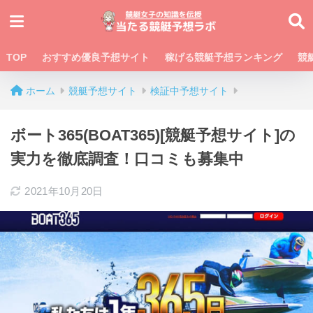
TOP
おすすめ優良予想サイト
稼げる競艇予想ランキング
競
ホーム
競艇予想サイト
検証中予想サイト
ボート365(BOAT365)[競艇予想サイト]の
実力を徹底調査！口コミも募集中
2021年10月20日