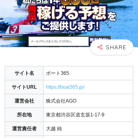
サイト名
ボート365
サイトURL
https://boat365.jp/
運営会社
株式会社AGO
所在地
東京都渋谷区道玄坂1-17-9
運営責任者
大越 純