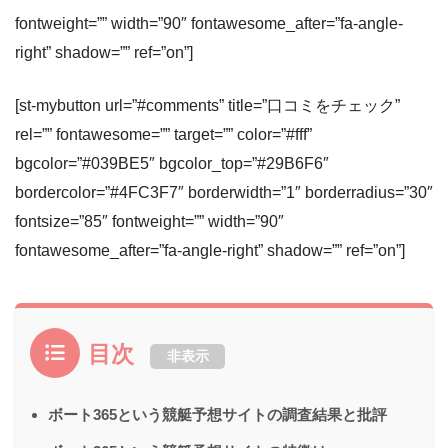
fontweight=”” width=”90″ fontawesome_after=”fa-angle-
right” shadow=”” ref=”on”]
[st-mybutton url=”#comments” title=”口コミをチェック”
rel=”” fontawesome=”” target=”” color=”#fff”
bgcolor=”#039BE5″ bgcolor_top=”#29B6F6″
bordercolor=”#4FC3F7″ borderwidth=”1″ borderradius=”30″
fontsize=”85″ fontweight=”” width=”90″
fontawesome_after=”fa-angle-right” shadow=”” ref=”on”]
目次
非表示
ボート365という競艇予想サイトの調査結果と批評