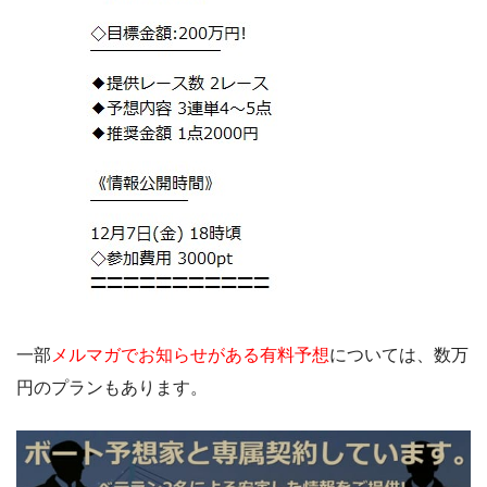
一部
メルマガでお知らせがある有料予想
については、数万
円のプランもあります。