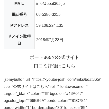
MAIL
info@boat365.jp
電話番号
03-5386-3255
IPアドレス
59.106.224.135
ドメイン取得
2018年7月23日
日
ボート365の公式サイト
口コミ評価はこちら
[st-mybutton url=”https://kyoutei-joshi.com/rinks/boat365/”
title=”公式サイトはこちら” rel=”” fontawesome=””
target=”_blank” color=”#fff” bgcolor=”#43A047″
bgcolor_top=”#66BB6A” bordercolor=”#81C784″
borderwidth=”1″ borderradius=”30″ fontsize=”85″