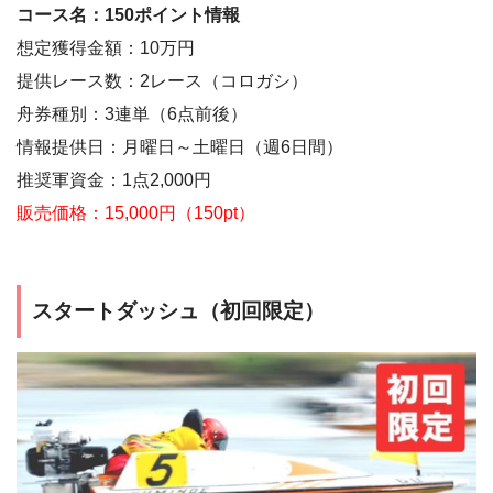
コース名：150ポイント情報
想定獲得金額：10万円
提供レース数：2レース（コロガシ）
舟券種別：3連単（6点前後）
情報提供日：月曜日～土曜日（週6日間）
推奨軍資金：1点2,000円
販売価格：15,000円（150pt）
スタートダッシュ（初回限定）