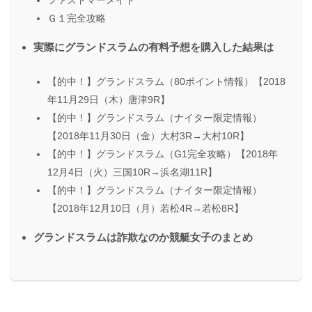
ファストマーメイド
Ｇ１完全攻略
実際にグランドスラムの有料予想を購入した結果は
【的中！】グランドスラム（80ポイント情報）【2018
年11月29日（木）唐津9R】
【的中！】グランドスラム（ナイター限定情報）
【2018年11月30日（金）大村3R→大村10R】
【的中！】グランドスラム（G1完全攻略）【2018年
12月4日（火）三国10R→浜名湖11R】
【的中！】グランドスラム（ナイター限定情報）
【2018年12月10日（月）若松4R→若松8R】
グランドスラムは詐欺なのか競艇女子のまとめ