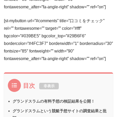
fontawesome_after=”fa-angle-right” shadow=”” ref=”on”]
[st-mybutton url=”#comments” title=”口コミをチェック”
rel=”” fontawesome=”” target=”” color=”#fff”
bgcolor=”#039BE5″ bgcolor_top=”#29B6F6″
bordercolor=”#4FC3F7″ borderwidth=”1″ borderradius=”30″
fontsize=”85″ fontweight=”” width=”90″
fontawesome_after=”fa-angle-right” shadow=”” ref=”on”]
目次
非表示
グランドスラムの有料予想の検証結果を公開！
グランドスラムという競艇予想サイトの調査結果と批