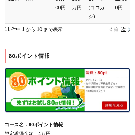
00円
万円
(コロガ
0円
シ)
11 件中 1 から 10 まで表示
前
次
80ポイント情報
コース名：80ポイント情報
想定獲得金額：4万円