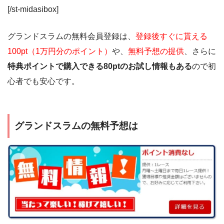
[/st-midasibox]
グランドスラムの無料会員登録は、
登録後すぐに貰える
100pt（1万円分のポイント）
や、
無料予想の提供
、さらに
特典ポイントで購入できる80ptのお試し情報もある
ので初
心者でも安心です。
グランドスラムの無料予想は