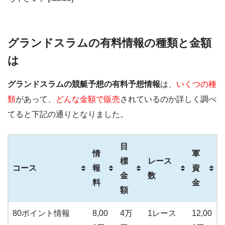
グランドスラムの有料情報の種類と金額
は
グランドスラムの競艇予想の有料予想情報
は、
いくつの種
類
があって、
どんな金額で販売
されているのか詳しく調べ
てると下記の通りとなりました。
目
情
軍
標
レース
コース
報
資
金
数
料
金
額
80ポイント情報
8,00
4万
1レース
12,00