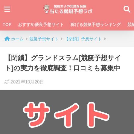
TOP
おすすめ優良予想サイト
稼げる競艇予想ランキング
競
ホーム
競艇予想サイト
【閉鎖】予想サイト
【閉鎖】グランドスラム[競艇予想サイ
ト]の実力を徹底調査！口コミも募集中
2021年10月20日