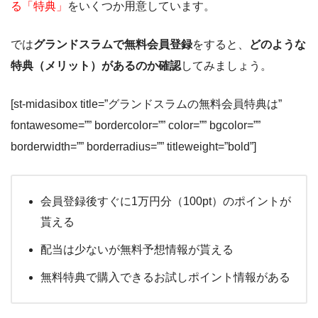
る「特典」
をいくつか用意しています。
では
グランドスラムで無料会員登録
をすると、
どのような
特典（メリット）があるのか確認
してみましょう。
[st-midasibox title=”グランドスラムの無料会員特典は”
fontawesome=”” bordercolor=”” color=”” bgcolor=””
borderwidth=”” borderradius=”” titleweight=”bold”]
会員登録後すぐに1万円分（100pt）のポイントが
貰える
配当は少ないが無料予想情報が貰える
無料特典で購入できるお試しポイント情報がある