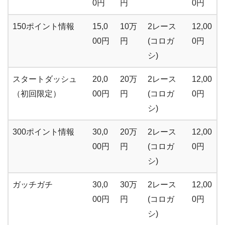
0円
円
0円
150ポイント情報
15,0
10万
2レース
12,00
00円
円
(コロガ
0円
シ)
スタートダッシュ
20,0
20万
2レース
12,00
（初回限定）
00円
円
(コロガ
0円
シ)
300ポイント情報
30,0
20万
2レース
12,00
00円
円
(コロガ
0円
シ)
ガッチガチ
30,0
30万
2レース
12,00
00円
円
(コロガ
0円
シ)