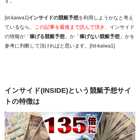
す。
[st-kaiwa1]
インサイドの競艇予想
を利用しようかなと考え
ているなら、
この記事を最後まで読んで頂き
、インサイド
の情報が「
稼げる競艇予想
」か「
稼げない競艇予想
」かを
参考に判断して頂ければと思います。[/st-kaiwa1]
インサイド(INSIDE)という競艇予想サイ
トの特徴は