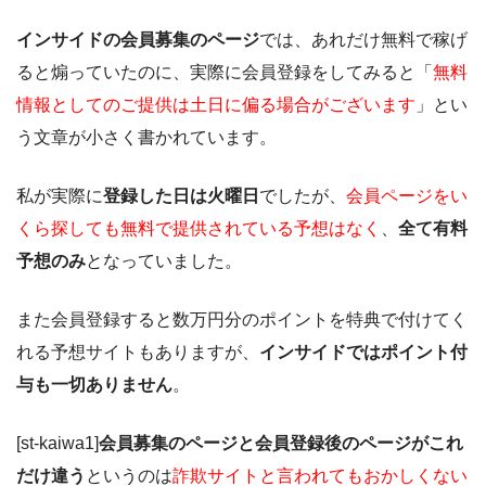
インサイドの会員募集のページ
では、あれだけ無料で稼げ
ると煽っていたのに、実際に会員登録をしてみると「
無料
情報としてのご提供は土日に偏る場合がございます
」とい
う文章が小さく書かれています。
私が実際に
登録した日は火曜日
でしたが、
会員ページをい
くら探しても無料で提供されている予想はなく
、
全て有料
予想のみ
となっていました。
また会員登録すると数万円分のポイントを特典で付けてく
れる予想サイトもありますが、
インサイドではポイント付
与も一切ありません
。
[st-kaiwa1]
会員募集のページと会員登録後のページがこれ
だけ違う
というのは
詐欺サイトと言われてもおかしくない