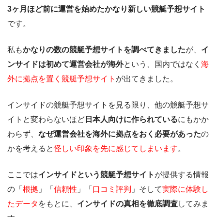
3ヶ月ほど前に運営を始めたかなり新しい競艇予想サイト
です。
私も
かなりの数の競艇予想サイトを調べてきました
が、
イ
ンサイドは初めて運営会社が海外
という、国内ではなく
海
外に拠点を置く競艇予想サイト
が出てきました。
インサイドの競艇予想サイトを見る限り、他の競艇予想サ
イトと変わらないほど
日本人向けに作られている
にもかか
わらず、
なぜ運営会社を海外に拠点をおく必要があった
の
かを考えると
怪しい印象を先に感じてしまいます
。
ここでは
インサイドという競艇予想サイト
が提供する情報
の「
根拠
」「
信頼性
」「
口コミ評判
」そして
実際に体験し
たデータ
をもとに、
インサイドの真相を徹底調査
してみま