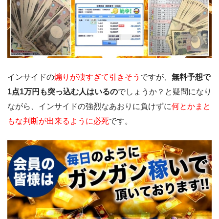
インサイドの
煽りが凄すぎて引きそう
ですが、
無料予想で
1点1万円も突っ込む人はいるの
でしょうか？と疑問になり
ながら、インサイドの強烈なあおりに負けずに
何とかまと
もな判断が出来るように必死
です。