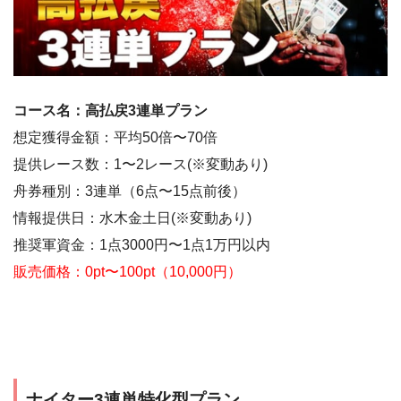
コース名：高払戻3連単プラン
想定獲得金額：平均50倍〜70倍
提供レース数：1〜2レース(※変動あり)
舟券種別：3連単（6点〜15点前後）
情報提供日：水木金土日(※変動あり)
推奨軍資金：1点3000円〜1点1万円以内
販売価格：0pt〜100pt（10,000円）
ナイター3連単特化型プラン