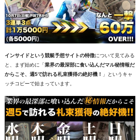
インサイドという競艇予想サイトの特徴
について見てみる
と、まず始めに「
業界の最深部に食い込んだマル秘情報だ
からこそ、週5で訪れる札束獲得の絶好機！
」というキャ
ッチコピーで始まっています。