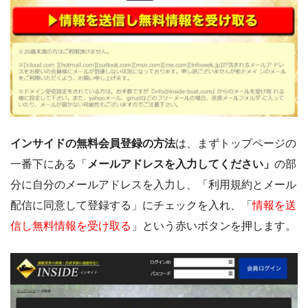
インサイドの無料会員登録の方法
は、まずトップページの
一番下にある「
メールアドレスを入力してください」
の部
分に自分のメールアドレスを入力し、「利用規約とメール
配信に同意して登録する」にチェックを入れ、「
情報を送
信し無料情報を受け取る
」という赤いボタンを押します。