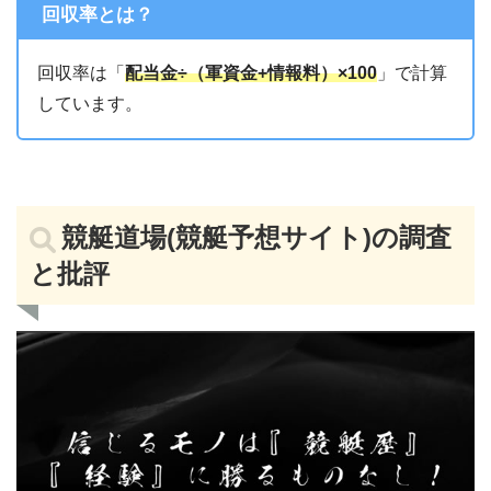
回収率とは？
回収率は「
配当金÷（軍資金+情報料）×100
」で計算
しています。
競艇道場(競艇予想サイト)の調査
と批評