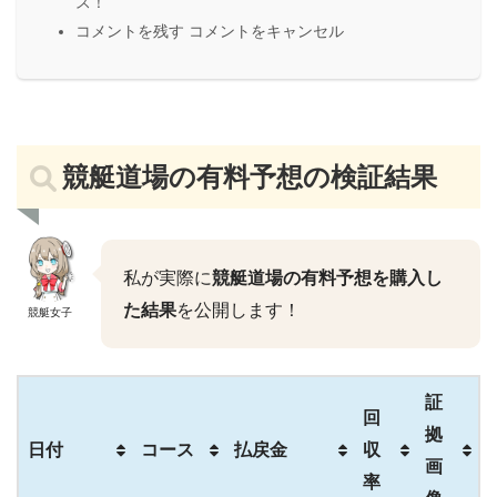
ス！
コメントを残す コメントをキャンセル
競艇道場
の有料予想の検証結果
私が実際に
競艇道場の有料予想を購入し
た結果
を公開します！
競艇女子
証
回
拠
日付
コース
払戻金
収
画
率