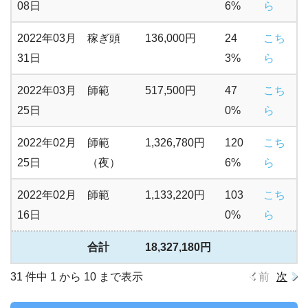
08日
6%
ら
2022年03月
稼ぎ頭
136,000円
24
こち
31日
3%
ら
2022年03月
師範
517,500円
47
こち
25日
0%
ら
2022年02月
師範
1,326,780円
120
こち
25日
（夜）
6%
ら
2022年02月
師範
1,133,220円
103
こち
16日
0%
ら
合計
18,327,180円
31 件中 1 から 10 まで表示
前
次