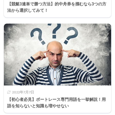
【競艇3連単で勝つ方法】的中舟券を掴むなら3つの方
法から選択してみて！
2022年7月7日
【初心者必見】ボートレース専門用語を一挙解説！用
語を知らないと知識も増やせない