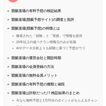
競艇道場の有料予想の検証結果
競艇道場(競艇予想サイト)の調査と批評
競艇道場(競艇予想)の特徴とは
徹底された「経験」と「実績」で情報を提供
20年以上の超ベテラン情報元のみが在籍
AIやデータ分析よりも経験に基づく予想がウリ
競艇道場の運営会社と開設時期
競艇道場の会員登録の方法
競艇道場の無料会員メリット
競艇道場の有料予想の種類と値段
競艇道場は詐欺だった!? 検証結果のまとめ
今なら無料予想と1万円分のポイントがもらえるチャン