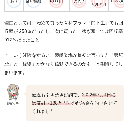
あり
全13種類
6,000円
1万円PT
1,386,45
07月04日
理由としては、始めて買った有料プラン「門下生」でも回
収率が 258％だったし、次に買った「稼ぎ頭」では回収率
912％だったこと。
こういう経験をすると、競艇道場が最初に言ってた「競艇
歴」と「経験」がかなり信頼できるのかも…と期待してし
まいます。
最近も引き続き好調で、
2022年7月4日に
は帯封（138万円）
の配当金を的中させて
競艇女子
くれました！