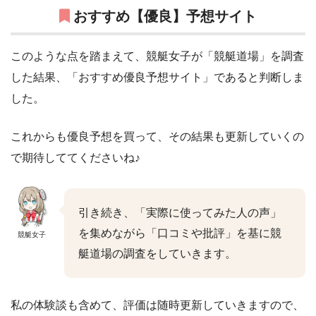
おすすめ【優良】予想サイト
このような点を踏まえて、競艇女子が「競艇道場」を調査
した結果、「おすすめ優良予想サイト」であると判断しま
した。
これからも優良予想を買って、その結果も更新していくの
で期待しててくださいね♪
引き続き、「実際に使ってみた人の声」
を集めながら「口コミや批評」を基に競
競艇女子
艇道場の調査をしていきます。
私の体験談も含めて、評価は随時更新していきますので、