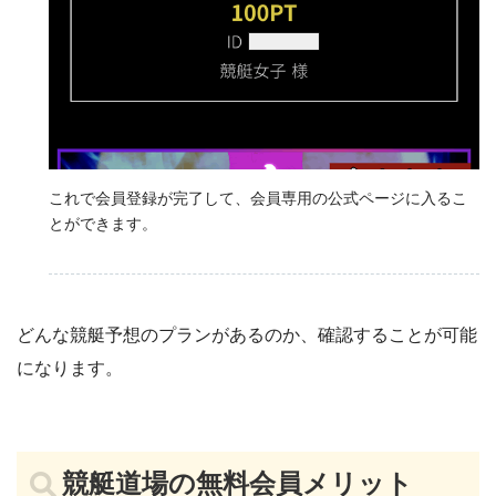
これで会員登録が完了して、会員専用の公式ページに入るこ
とができます。
どんな競艇予想のプランがあるのか、確認することが可能
になります。
競艇道場の無料会員メリット