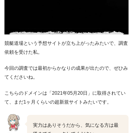
競艇道場という予想サイトが立ち上がったみたいで、調査
依頼を受けた私。
今回の調査では最初からかなりの成果が出たので、ぜひみ
てくださいね。
こちらのドメインは「2021年05月20日」に取得されてい
て、まだ1ヶ月くらいの超新規サイトみたいです。
実力はありそうだから、気になる方は最