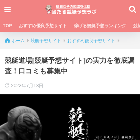
TOP
おすすめ優良予想サイト
稼げる競艇予想ランキング
競
ホーム
競艇予想サイト
おすすめ優良予想サイト
競艇道場[競艇予想サイト]の実力を徹底調
査！口コミも募集中
2022年7月18日