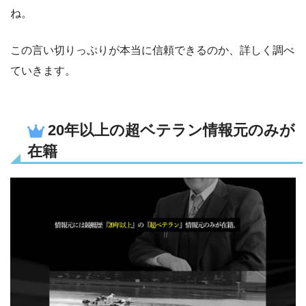
ね。
この言い切りっぷりが本当に信頼できるのか、詳しく調べ
ていきます。
20年以上の超ベテラン情報元のみが
在籍