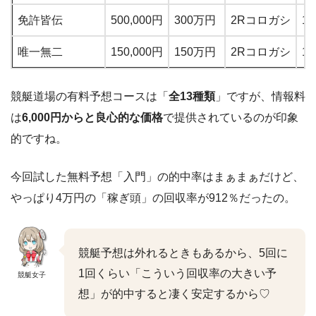
免許皆伝
500,000円
300万円
2Rコロガシ
10
唯一無二
150,000円
150万円
2Rコロガシ
10
競艇道場の有料予想コースは「
全13種類
」ですが、情報料
は
6,000円からと良心的な価格
で提供されているのが印象
的ですね。
今回試した無料予想「入門」の的中率はまぁまぁだけど、
やっぱり4万円の「稼ぎ頭」の回収率が912％だったの。
競艇予想は外れるときもあるから、5回に
1回くらい「こういう回収率の大きい予
競艇女子
想」が的中すると凄く安定するから♡