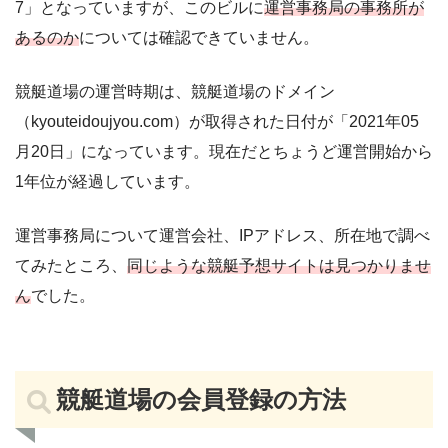
7」となっていますが、このビルに
運営事務局の事務所が
あるのか
については確認できていません。
競艇道場の運営時期は、競艇道場のドメイン
（kyouteidoujyou.com）が取得された日付が「2021年05
月20日」になっています。現在だとちょうど運営開始から
1年位が経過しています。
運営事務局について運営会社、IPアドレス、所在地で調べ
てみたところ、
同じような競艇予想サイトは見つかりませ
ん
でした。
競艇道場の会員登録の方法