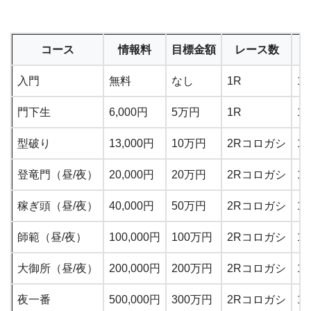
コース
情報料
目標金額
レース数
入門
無料
なし
1R
16
門下生
6,000円
5万円
1R
16
型破り
13,000円
10万円
2Rコロガシ
16
登竜門（昼/夜）
20,000円
20万円
2Rコロガシ
16
稼ぎ頭（昼/夜）
40,000円
50万円
2Rコロガシ
16
師範（昼/夜）
100,000円
100万円
2Rコロガシ
16
大御所（昼/夜）
200,000円
200万円
2Rコロガシ
16
夜一番
500,000円
300万円
2Rコロガシ
10