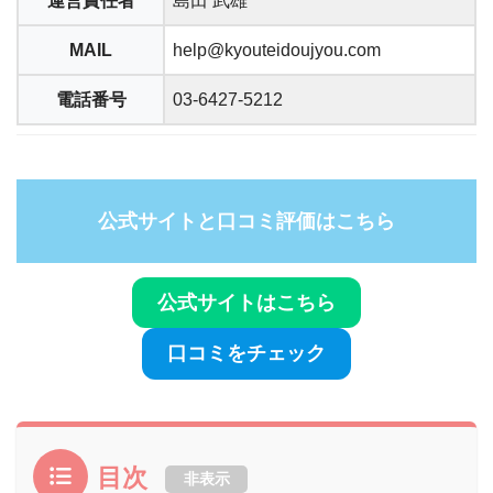
運営責任者
島田 武雄
MAIL
help@kyouteidoujyou.com
電話番号
03-6427-5212
公式サイトと口コミ評価はこちら
公式サイトはこちら
口コミをチェック
目次
非表示