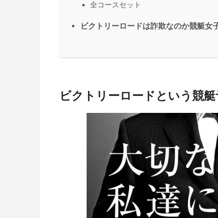
全コースセット
ビクトリーロードは詐欺なのか競艇女
ビクトリーロードという競艇