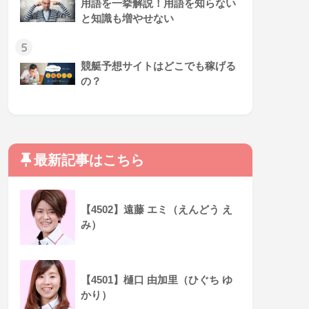
用語を一挙解説！用語を知らない
と知識も増やせない
5
競艇予想サイトはどこでも稼げる
の？
最新記事はこちら
【4502】遠藤 エミ（えんどう え
み）
【4501】樋口 由加里（ひぐち ゆ
かり）