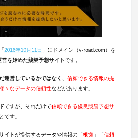
「
2016年10月11日
」にドメイン（v-road.com）を
運営を始めた競艇予想サイト
です。
だ運営しているかではなく
、
信頼できる情報の提
様々なデータの信頼性
などがあります。
ド
ですが、それだけで
信頼できる優良競艇予想サ
とです。
サイト
が提供するデータや情報の「
根拠
」「
信頼