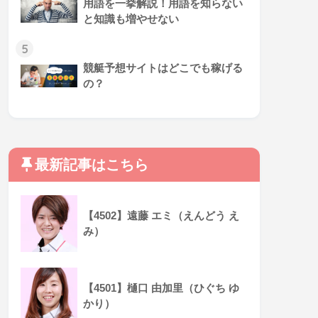
用語を一挙解説！用語を知らない
と知識も増やせない
5
競艇予想サイトはどこでも稼げる
の？
最新記事はこちら
【4502】遠藤 エミ（えんどう え
み）
【4501】樋口 由加里（ひぐち ゆ
かり）