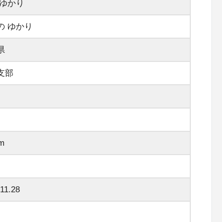
 ゆかり
の ゆかり
県
支部
m
11.28