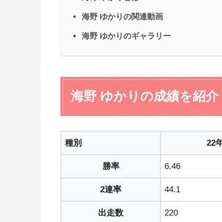
海野 ゆかりの関連動画
海野 ゆかりのギャラリー
海野 ゆかりの成績を紹介
種別
22
勝率
6.46
2連率
44.1
出走数
220