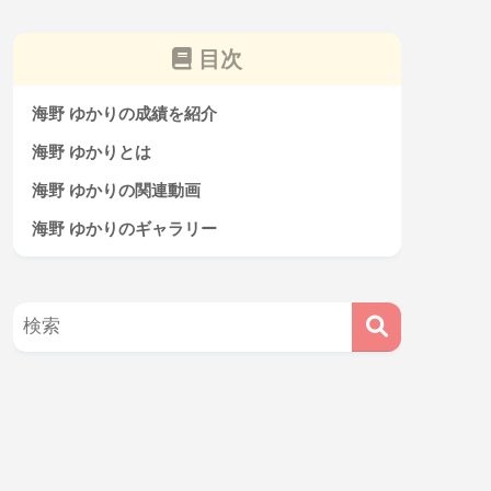
目次
海野 ゆかりの成績を紹介
海野 ゆかりとは
海野 ゆかりの関連動画
海野 ゆかりのギャラリー