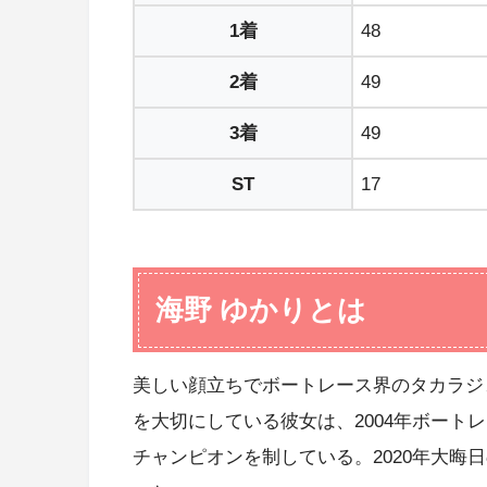
1着
48
2着
49
3着
49
ST
17
海野 ゆかりとは
美しい顔立ちでボートレース界のタカラジ
を大切にしている彼女は、2004年ボート
チャンピオンを制している。2020年大晦