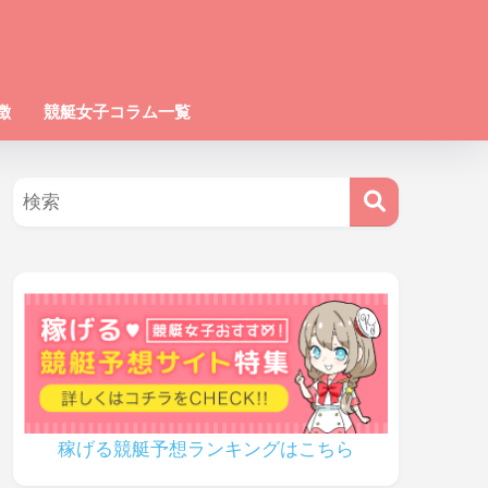
徴
競艇女子コラム一覧
稼げる競艇予想ランキングはこちら