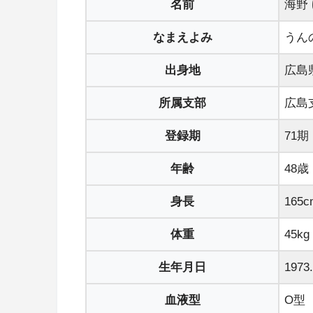
名前
海野
なまえよみ
うん
出身地
広島
所属支部
広島
登録期
71期
年齢
48歳
身長
165c
体重
45kg
生年月日
1973.
血液型
O型