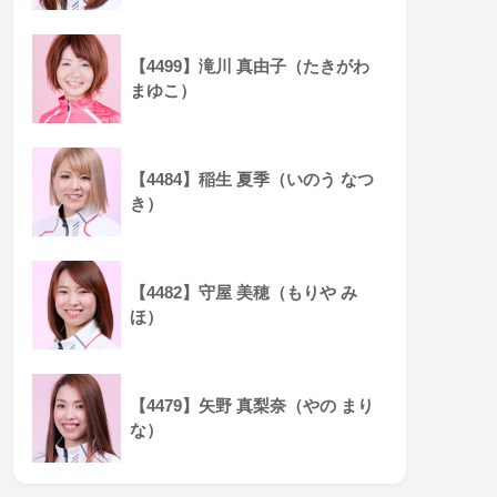
【4499】滝川 真由子（たきがわ
まゆこ）
【4484】稲生 夏季（いのう なつ
き）
【4482】守屋 美穂（もりや み
ほ）
【4479】矢野 真梨奈（やの まり
な）