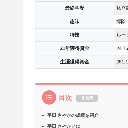
最終学歴
私立
趣味
掃除
特技
ルー
21年獲得賞金
24,7
生涯獲得賞金
261,
目次
非表示
平田 さやかの成績を紹介
平田 さやかとは