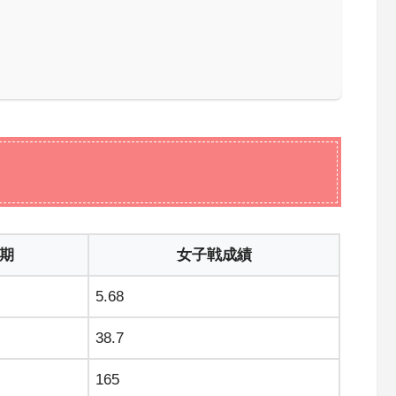
前期
女子戦成績
5.68
38.7
165