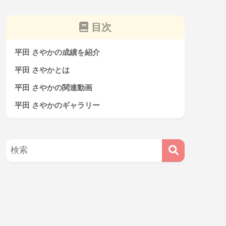
目次
平田 さやかの成績を紹介
平田 さやかとは
平田 さやかの関連動画
平田 さやかのギャラリー