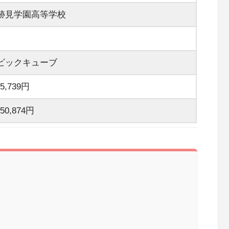
跡見学園高等学校
ビックキューブ
65,739円
150,874円