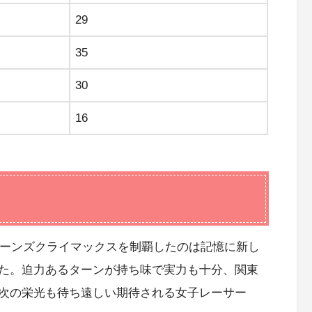
29
35
30
16
イーンズクライマックスを制覇したのは記憶に新し
た。迫力あるターンが持ち味で実力も十分、関東
次の栄光も待ち遠しい期待される女子レーサー