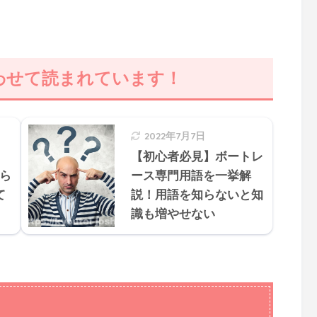
わせて読まれています！
2022年7月7日
【初心者必見】ボートレ
ら
ース専門用語を一挙解
て
説！用語を知らないと知
識も増やせない