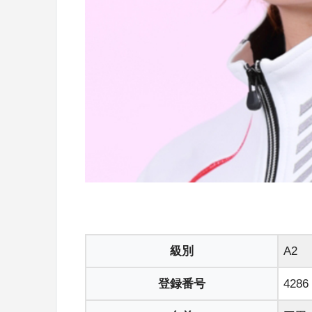
級別
A2
登録番号
4286