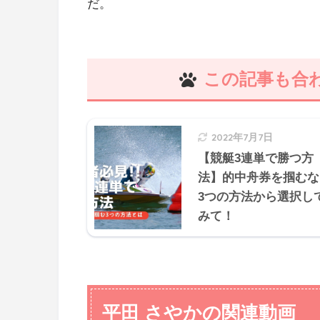
だ。
この記事も合
2022年7月7日
【競艇3連単で勝つ方
法】的中舟券を掴むな
3つの方法から選択し
みて！
平田 さやかの関連動画