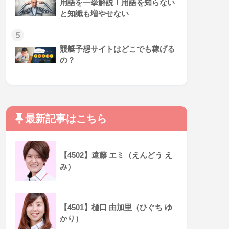
用語を一挙解説！用語を知らない
と知識も増やせない
5
競艇予想サイトはどこでも稼げる
の？
最新記事はこちら
【4502】遠藤 エミ（えんどう え
み）
【4501】樋口 由加里（ひぐち ゆ
かり）