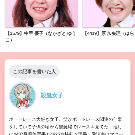
【3579】中里 優子（なかざと ゆう
【4419】原 加央理（はら
こ）
この記事を書いた人
競艇女子
ボートレース大好き女子。父がボートレース関連の仕事
をしていて子供の頃から競艇場でレースを見てた。推し
は4497桑原悠選手と4825倉持莉々選手。愛読書はマクー