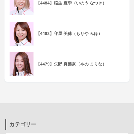
【4484】稲生 夏季（いのう なつき）
【4482】守屋 美穂（もりや みほ）
【4479】矢野 真梨奈（やの まりな）
カテゴリー