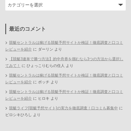
最近のコメント
競艇セントラルは稼げる競艇予想サイトか検証！徹底調査と口コミ
レビューを紹介
に
ダーリン
より
【競艇3連単で勝つ方法】的中舟券を掴むなら3つの方法から選択し
てみて！
に
ひょっこりむらの住人
より
競艇セントラルは稼げる競艇予想サイトか検証！徹底調査と口コミ
レビューを紹介
に
ポッチ
より
競艇セントラルは稼げる競艇予想サイトか検証！徹底調査と口コミ
レビューを紹介
に
ヒロキ
より
競艇ライフ[競艇予想サイト]の実力を徹底調査！口コミも募集中
に
ピロシキひろし
より