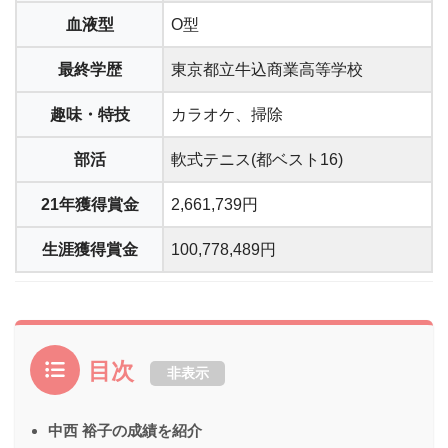
血液型
O型
最終学歴
東京都立牛込商業高等学校
趣味・特技
カラオケ、掃除
部活
軟式テニス(都ベスト16)
21年獲得賞金
2,661,739円
生涯獲得賞金
100,778,489円
目次
非表示
中西 裕子の成績を紹介