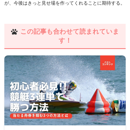
が、今後はきっと見せ場を作ってくれることに期待する。
この記事も合わせて読まれていま
す！