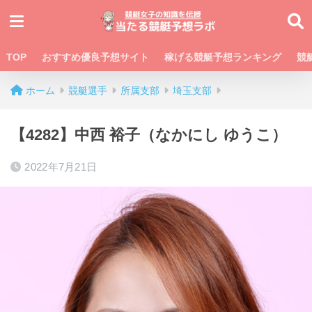
TOP
おすすめ優良予想サイト
稼げる競艇予想ランキング
競
ホーム
競艇選手
所属支部
埼玉支部
【4282】中西 裕子（なかにし ゆうこ）
2022年7月21日