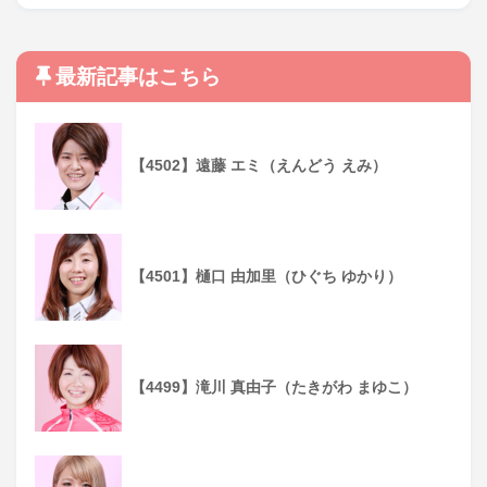
最新記事はこちら
【4502】遠藤 エミ（えんどう えみ）
【4501】樋口 由加里（ひぐち ゆかり）
【4499】滝川 真由子（たきがわ まゆこ）