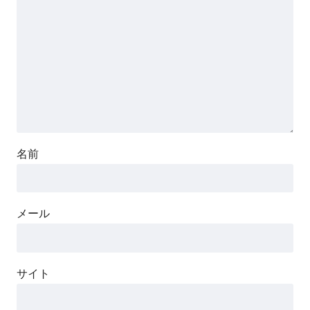
名前
メール
サイト