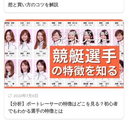
想と買い方のコツを解説
2022年7月8日
【分析】ボートレーサーの特徴はどこを見る？初心者
でもわかる選手の特徴とは