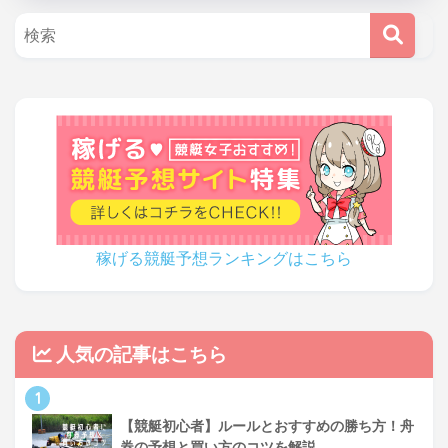
稼げる競艇予想ランキングはこちら
人気の記事はこちら
1
【競艇初心者】ルールとおすすめの勝ち方！舟
券の予想と買い方のコツを解説