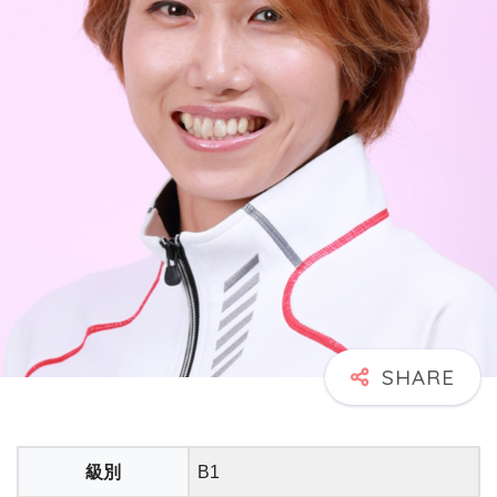
級別
B1