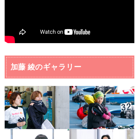
加藤 綾のギャラリー