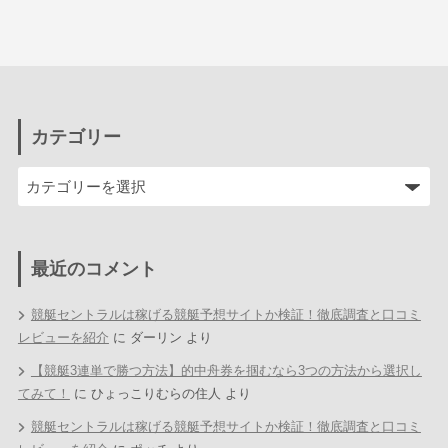
カテゴリー
最近のコメント
競艇セントラルは稼げる競艇予想サイトか検証！徹底調査と口コミ
レビューを紹介
に
ダーリン
より
【競艇3連単で勝つ方法】的中舟券を掴むなら3つの方法から選択し
てみて！
に
ひょっこりむらの住人
より
競艇セントラルは稼げる競艇予想サイトか検証！徹底調査と口コミ