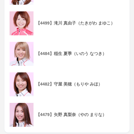
【4499】滝川 真由子（たきがわ まゆこ）
【4484】稲生 夏季（いのう なつき）
【4482】守屋 美穂（もりや みほ）
【4479】矢野 真梨奈（やの まりな）