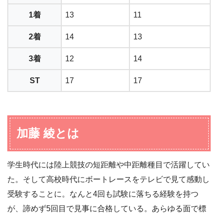
1着
13
11
2着
14
13
3着
12
14
ST
17
17
加藤 綾とは
学生時代には陸上競技の短距離や中距離種目で活躍してい
た。そして高校時代にボートレースをテレビで見て感動し
受験することに。なんと4回も試験に落ちる経験を持つ
が、諦めず5回目で見事に合格している。あらゆる面で標