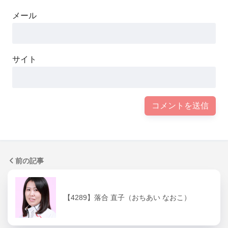
メール
サイト
前の記事
【4289】落合 直子（おちあい なおこ）