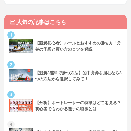
人気の記事はこちら
1
【競艇初心者】ルールとおすすめの勝ち方！舟
券の予想と買い方のコツを解説
2
【競艇3連単で勝つ方法】的中舟券を掴むなら3
つの方法から選択してみて！
3
【分析】ボートレーサーの特徴はどこを見る？
初心者でもわかる選手の特徴とは
4