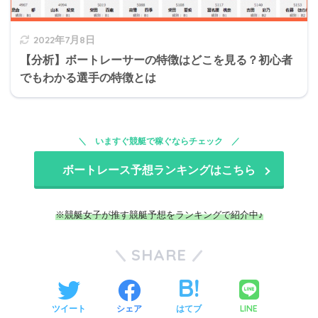
2022年7月8日
【分析】ボートレーサーの特徴はどこを見る？初心者
でもわかる選手の特徴とは
いますぐ競艇で稼ぐならチェック
ボートレース予想ランキングはこちら
※競艇女子が推す競艇予想をランキングで紹介中♪
SHARE
LINE
ツイート
シェア
はてブ