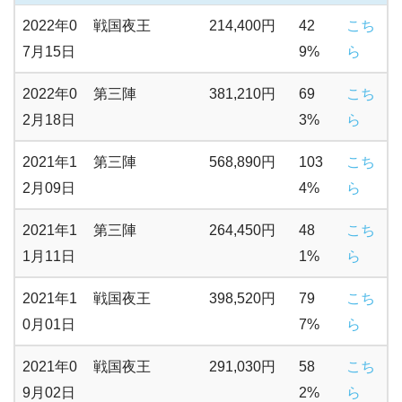
2022年0
戦国夜王
214,400円
42
こち
7月15日
9%
ら
2022年0
第三陣
381,210円
69
こち
2月18日
3%
ら
2021年1
第三陣
568,890円
103
こち
2月09日
4%
ら
2021年1
第三陣
264,450円
48
こち
1月11日
1%
ら
2021年1
戦国夜王
398,520円
79
こち
0月01日
7%
ら
2021年0
戦国夜王
291,030円
58
こち
9月02日
2%
ら