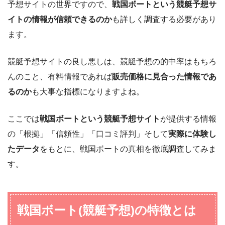
予想サイトの世界ですので、
戦国ボートという競艇予想サ
イトの情報が信頼できるのか
も詳しく調査する必要があり
ます。
競艇予想サイトの良し悪しは、競艇予想の的中率はもちろ
んのこと、有料情報であれば
販売価格に見合った情報であ
るのか
も大事な指標になりますよね。
ここでは
戦国ボートという競艇予想サイト
が提供する情報
の「根拠」「信頼性」「口コミ評判」そして
実際に体験し
たデータ
をもとに、戦国ボートの真相を徹底調査してみま
す。
戦国ボート(競艇予想)の特徴とは