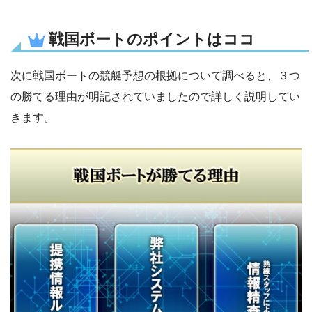
戦国ボートのポイントはココ
次に戦国ボートの競艇予想の根拠について調べると、３つ
の勝てる理由が明記されていましたので詳しく説明してい
きます。