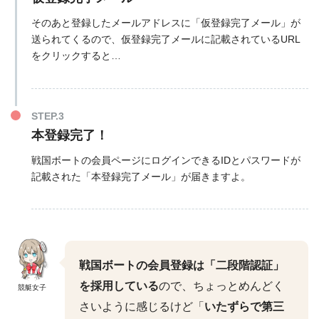
そのあと登録したメールアドレスに「仮登録完了メール」が
送られてくるので、仮登録完了メールに記載されているURL
をクリックすると…
本登録完了！
戦国ボートの会員ページにログインできるIDとパスワードが
記載された「本登録完了メール」が届きますよ。
戦国ボートの会員登録は「二段階認証」
を採用している
ので、ちょっとめんどく
競艇女子
さいように感じるけど「
いたずらで第三