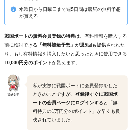
水曜日から日曜日まで週5日間は競艇の無料予想
が貰える
戦国ボートの無料会員登録の特典
は、有料情報を購入する
前に検討できる
「無料競艇予想」が週5回も提供
されれた
り、もし有料情報を購入したいと思ったときに使用できる
10,000円分のポイント
が貰えます。
私が実際に戦国ボートに会員登録をした
ときのことですが、
登録後すぐに戦国ボ
競艇女子
ートの会員ページにログイン
すると「無
料特典の1万円分のポイント」が早くも反
映されていました。