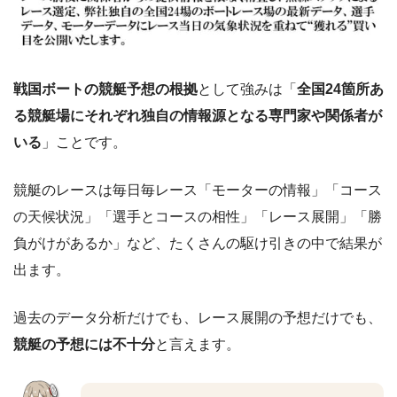
戦国ボートの競艇予想の根拠
として強みは「
全国24箇所あ
る競艇場にそれぞれ独自の情報源となる専門家や関係者が
いる
」ことです。
競艇のレースは毎日毎レース「モーターの情報」「コース
の天候状況」「選手とコースの相性」「レース展開」「勝
負がけがあるか」など、たくさんの駆け引きの中で結果が
出ます。
過去のデータ分析だけでも、レース展開の予想だけでも、
競艇の予想には不十分
と言えます。