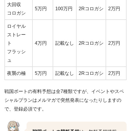
大回収
5万円
100万円
2Rコロガシ
2万円
コロガシ
ロイヤル
ストレー
ト
4万円
記載なし
2Rコロガシ
2万円
フラッシ
ュ
夜襲の極
5万円
記載なし
2Rコロガシ
2万円
戦国ボートの有料予想は全7種類ですが、イベントやスペ
シャルプランはメルマガで突然発表になったりしますの
で、登録必須です。