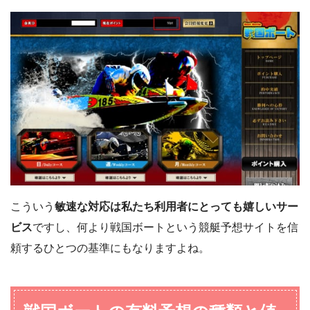
こういう
敏速な対応は私たち利用者にとっても嬉しいサー
ビス
ですし、何より戦国ボートという競艇予想サイトを信
頼するひとつの基準にもなりますよね。