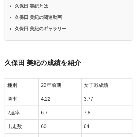
久保田 美紀とは
久保田 美紀の関連動画
久保田 美紀のギャラリー
久保田 美紀の成績を紹介
種別
22年前期
女子戦成績
勝率
4.22
3.77
2連率
6.7
7.8
出走数
60
64