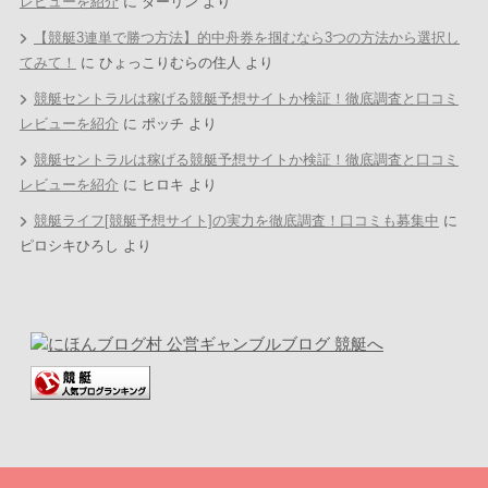
レビューを紹介
に
ダーリン
より
【競艇3連単で勝つ方法】的中舟券を掴むなら3つの方法から選択し
てみて！
に
ひょっこりむらの住人
より
競艇セントラルは稼げる競艇予想サイトか検証！徹底調査と口コミ
レビューを紹介
に
ポッチ
より
競艇セントラルは稼げる競艇予想サイトか検証！徹底調査と口コミ
レビューを紹介
に
ヒロキ
より
競艇ライフ[競艇予想サイト]の実力を徹底調査！口コミも募集中
に
ピロシキひろし
より