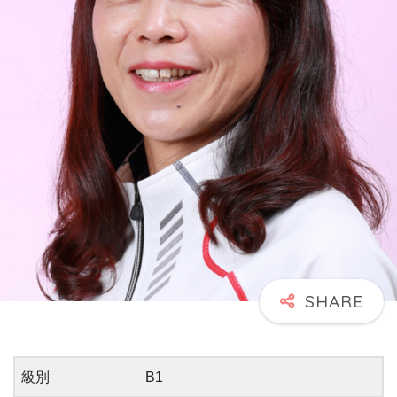
級別
B1