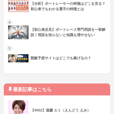
【分析】ボートレーサーの特徴はどこを見る？
初心者でもわかる選手の特徴とは
4
【初心者必見】ボートレース専門用語を一挙解
説！用語を知らないと知識も増やせない
5
競艇予想サイトはどこでも稼げるの？
最新記事はこちら
【4502】遠藤 エミ（えんどう えみ）