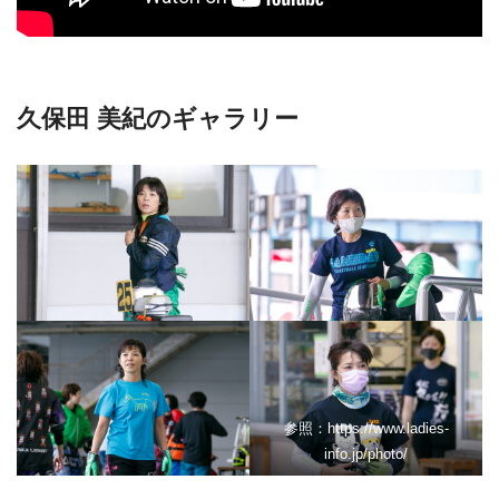
久保田 美紀のギャラリー
参照：https://www.ladies-
info.jp/photo/