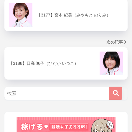
【3177】宮本 紀美（みやもと のりみ）
次の記事
【3188】日高 逸子（ひだか いつこ）