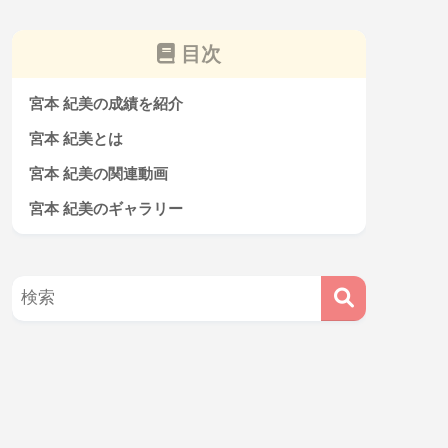
目次
宮本 紀美の成績を紹介
宮本 紀美とは
宮本 紀美の関連動画
宮本 紀美のギャラリー