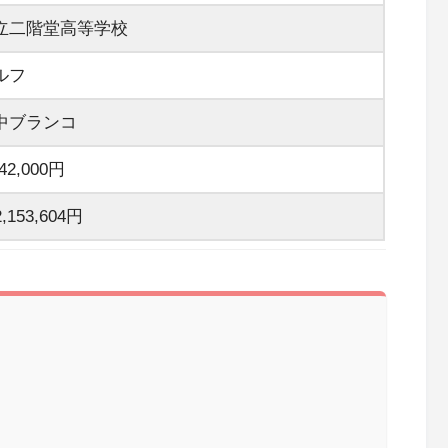
立二階堂高等学校
ルフ
中ブランコ
742,000円
2,153,604円