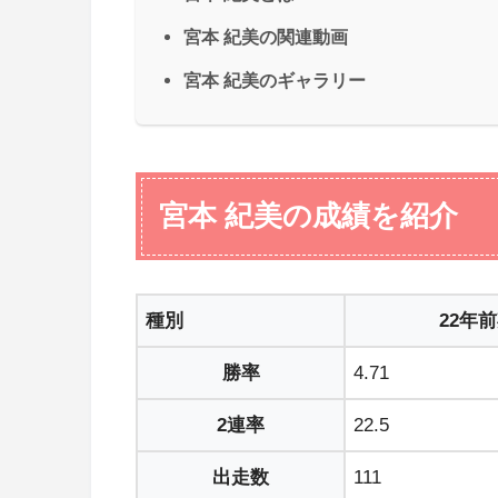
宮本 紀美の関連動画
宮本 紀美のギャラリー
宮本 紀美の成績を紹介
種別
22年
勝率
4.71
2連率
22.5
出走数
111