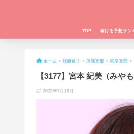
TOP
稼げる予想ラン
ホーム
競艇選手
所属支部
東京支部
【3177】宮本 紀美（みや
2022年7月16日