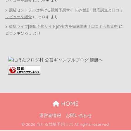
レビューを紹介
に
ポッチ
より
競艇セントラルは稼げる競艇予想サイトか検証！徹底調査と口コミ
レビューを紹介
に
ヒロキ
より
競艇ライフ[競艇予想サイト]の実力を徹底調査！口コミも募集中
に
ピロシキひろし
より
HOME
運営者情報
お問い合わせ
© 2026 当たる競艇予想ラボ All rights reserved.