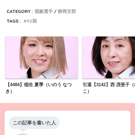
CATEGORY :
競艇選手
静岡支部
TAGS :
92期
【4484】稲生 夏季（いのう なつ
引退【3142】西 茂登子（
き）
こ）
この記事を書いた人