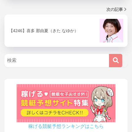
次の記事
【4246】喜多 那由夏（きた なゆか）
稼げる競艇予想ランキングはこちら