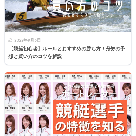
2022年8月6日
【競艇初心者】ルールとおすすめの勝ち方！舟券の予
想と買い方のコツを解説