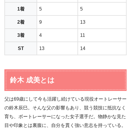
1着
5
5
2着
9
13
3着
4
11
ST
13
14
鈴木 成美とは
父は69歳にして今も活躍し続けている現役オートレーサー
の鈴木辰巳。そんな父の影響もあり、競う競技に抵抗なく
育ち、ボートレーサーになった女子選手だ。物静かな見た
目や印象とは裏腹に、自分を貫く強い意志を持っている。