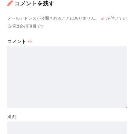
コメントを残す
メールアドレスが公開されることはありません。
※
が付いてい
る欄は必須項目です
コメント
※
名前