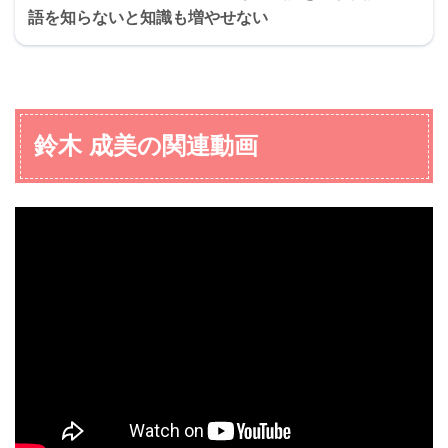
語を知らないと知識も増やせない
鈴木 成美の関連動画