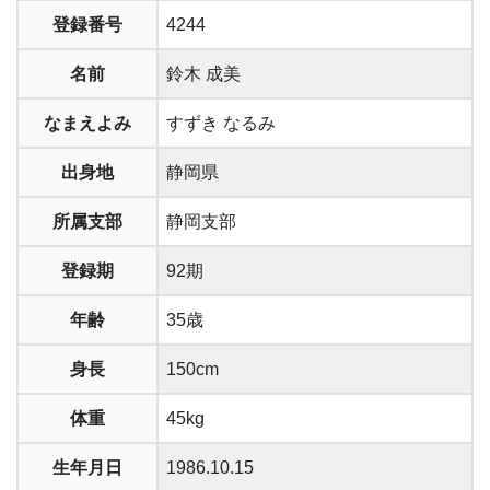
登録番号
4244
名前
鈴木 成美
なまえよみ
すずき なるみ
出身地
静岡県
所属支部
静岡支部
登録期
92期
年齢
35歳
身長
150cm
体重
45kg
生年月日
1986.10.15