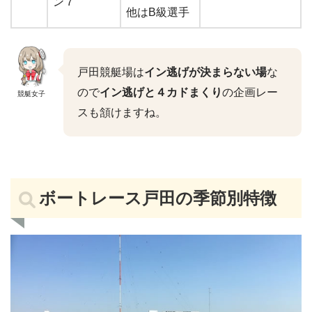
ン７
他はB級選手
戸田競艇場は
イン逃げが決まらない場
な
ので
イン逃げと４カドまくり
の企画レー
競艇女子
スも頷けますね。
ボートレース戸田の季節別特徴