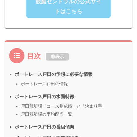
競艇セントラルの公式サイ
トはこちら
目次
非表示
ボートレース戸田の予想に必要な情報
ボートレース戸田の情報
ボートレース戸田の水面特徴
戸田競艇場「コース別成績」と「決まり手」
戸田競艇場の平均配当一覧
ボートレース戸田の番組傾向