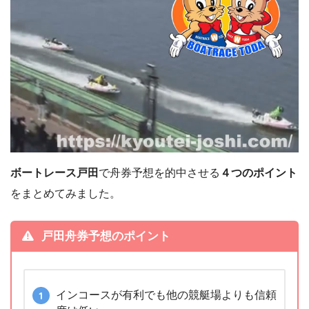
ボートレース戸田
で舟券予想を的中させる
４つのポイント
をまとめてみました。
戸田舟券予想のポイント
インコースが有利でも他の競艇場よりも信頼