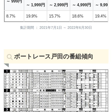
～ 999円
～ 1,999円
～ 2,999円
～ 4,999円
～ 9,999
8.7%
19.9%
15.7%
18.6%
19.4%
集計期間 ： 2021年7月1日 ～ 2022年6月30日
ボートレース戸田の番組傾向