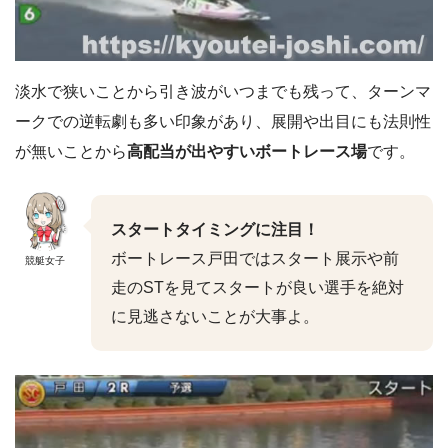
淡水で狭いことから引き波がいつまでも残って、ターンマ
ークでの逆転劇も多い印象があり、展開や出目にも法則性
が無いことから
高配当が出やすいボートレース場
です。
スタートタイミングに注目！
ボートレース戸田ではスタート展示や前
競艇女子
走のSTを見てスタートが良い選手を絶対
に見逃さないことが大事よ。