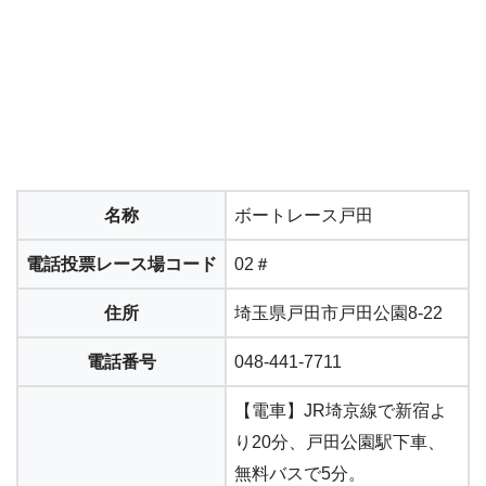
名称
ボートレース戸田
電話投票レース場コード
02＃
住所
埼玉県戸田市戸田公園8-22
電話番号
048-441-7711
【電車】JR埼京線で新宿よ
り20分、戸田公園駅下車、
無料バスで5分。