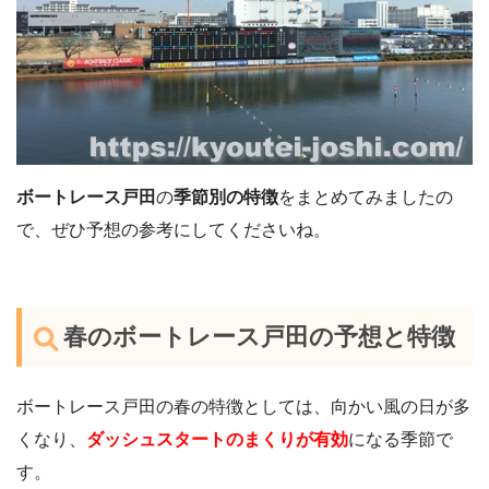
ボートレース戸田
の
季節別の特徴
をまとめてみましたの
で、ぜひ予想の参考にしてくださいね。
春のボートレース戸田の予想と特徴
ボートレース戸田の春の特徴としては、向かい風の日が多
くなり、
ダッシュスタートのまくりが有効
になる季節で
す。