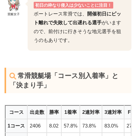
初日の枠なり侵入は少ないことに注目！
ボートレース常滑では、
開催初日にピッ
競艇女子
ト離れで失敗して出遅れる選手
がいます
ので、前付けに行きそうな地元選手を狙
うのもありです。
常滑競艇場「コース別入着率」と
「決まり手」
コース
出走数
勝率
1着率
2連対率
3連対率
F
1コース
2406
8.02
57.8%
73.8%
83.0%
27