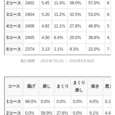
2コース
2402
5.45
11.4%
38.0%
57.0%
8
3コース
2404
5.20
11.2%
32.5%
53.0%
8
4コース
2408
4.92
11.1%
27.8%
46.9%
5
5コース
2405
4.30
6.4%
20.0%
38.8%
4
6コース
2374
3.13
2.1%
8.3%
22.0%
7
集計期間 ： 2021年7月1日 ～ 2022年6月30日
まくり
コース
逃げ
差し
まくり
抜き
恵ま
差し
1コース
96.0%
0.0%
0.0%
0.0%
4.0%
0.1%
2コース
0.0%
58.9%
27.6%
0.0%
9.1%
4.4%