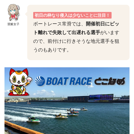
初日の枠なり侵入は少ないことに注目！
ボートレース常滑では、
開催初日にピッ
競艇女子
ト離れで失敗して出遅れる選手
がいます
ので、前付けに行きそうな地元選手を狙
うのもありです。