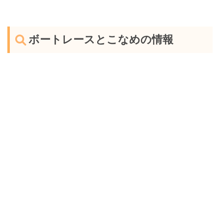
ボートレースとこなめの情報