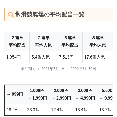
常滑競艇場の平均配当一覧
２連単
２連単
３連単
３連単
平均配当
平均人気
平均配当
平均人気
1,954円
5.4番人気
7,513円
17.6番人気
集計期間 ： 2021年7月1日 ～ 2022年6月30日
1,000円
2,000円
3,000円
5,000円
～ 999円
～ 1,999円
～ 2,999円
～ 4,999円
～ 9,999
18.9%
23.3%
12.4%
13.4%
13.7%