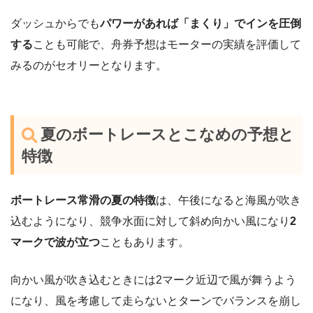
ダッシュからでも
パワーがあれば「まくり」でインを圧倒
する
ことも可能で、舟券予想はモーターの実績を評価して
みるのがセオリーとなります。
夏のボートレースとこなめの予想と
特徴
ボートレース常滑の夏の特徴
は、午後になると海風が吹き
込むようになり、競争水面に対して斜め向かい風になり
2
マークで波が立つ
こともあります。
向かい風が吹き込むときには2マーク近辺で風が舞うよう
になり、風を考慮して走らないとターンでバランスを崩し