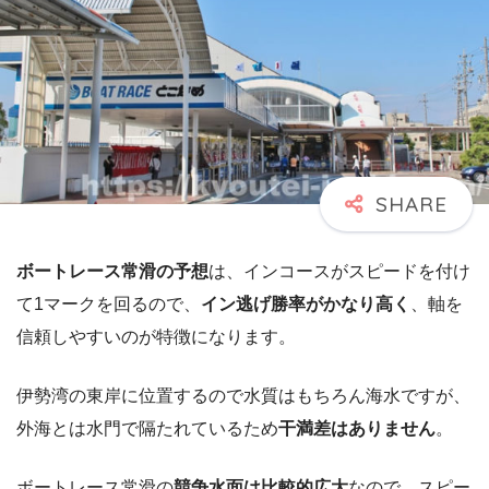
ボートレース常滑の予想
は、インコースがスピードを付け
て1マークを回るので、
イン逃げ勝率がかなり高く
、軸を
信頼しやすいのが特徴になります。
伊勢湾の東岸に位置するので水質はもちろん海水ですが、
外海とは水門で隔たれているため
干満差はありません
。
ボートレース常滑の
競争水面は比較的広大
なので、スピー