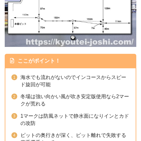
ここがポイント！
海水でも流れがないのでインコースからスピー
ド旋回が可能
冬場は強い向かい風が吹き安定版使用なら2マー
クが荒れる
1マークは防風ネットで静水面になりインとカド
の攻防
ピットの奥行きが深く、ピット離れで失敗する