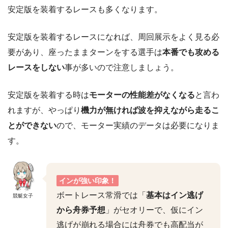
安定版を装着するレースも多くなります。
安定版を装着するレースになれば、周回展示をよく見る必
要があり、座ったままターンをする選手は
本番でも攻める
レースをしない
事が多いので注意しましょう。
安定版を装着する時は
モーターの性能差がなくなる
と言わ
れますが、やっぱり
機力が無ければ波を抑えながら走るこ
とができない
ので、モーター実績のデータは必要になりま
す。
インが強い印象！
ボートレース常滑では「
基本はイン逃げ
競艇女子
から舟券予想
」がセオリーで、仮にイン
逃げが崩れる場合には舟券でも高配当が