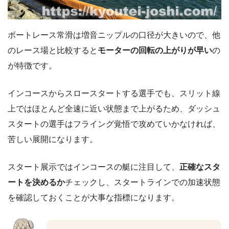
ボートレース常滑は増音ニップルの口径が大きいので、他
のレース場と比較すると
モーターの回転の上がりが早い
の
が特徴です。
インコースからスロースタートする選手でも、スリット線
上ではほとんど全速に近い状態まで上がるため、ダッシュ
スタートの選手はフライング覚悟で攻めていかなければ、
苦しい展開になります。
スタート展示ではインコースの艇に注目して、
正確なスタ
ートを決めるか
チェックし、スタートラインでの加速状態
を確認しておくことが大事な指標になります。