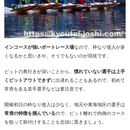
インコースが強いボートレース場
なので、枠なり侵入が多
くなるかと思いきや、そうでもないのが現状です。
ピットの奥行きが深いことから、
慣れていない選手は上手
くピットアウトできず
に出遅れることもあるので、初めて
常滑を走る若手選手などは要注意です。
開催初日の枠なり侵入は少なく、地元や東海地区の選手は
常滑の特徴を掴んでいる
ので、ピット離れで内側のコース
を狙って前付けすることも念頭に置きましょう。