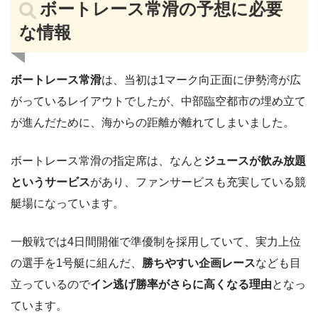
ボートレース常滑の予想に必要
な情報
ボートレース常滑
は、当初は1マーク向正面に伊勢湾が広
がっているレイアウトでしたが、中部臨空都市の埋め立て
が進んだために、海からの距離が離れてしまいました。
ボートレース常滑の指定席は、なんと
ジュースが飲み放題
というサービス
があり、ファンサービスも充実している競
艇場になっています。
一般戦では4日間開催で準優制を採用していて、実力上位
の選手を1号艇に組んだ、
勝ちやすい企画レース
なども目
立っているので
イン逃げ勝率がさらに高くなる理由
となっ
ています。