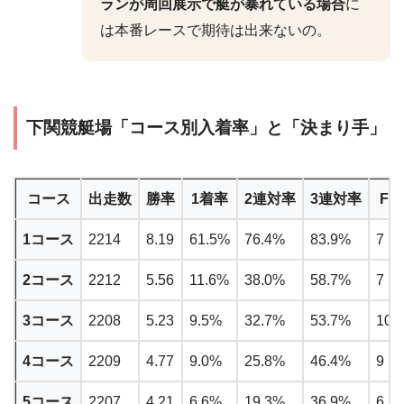
ランが周回展示で艇が暴れている場合
に
は本番レースで期待は出来ないの。
下関競艇場「コース別入着率」と「決まり手」
コース
出走数
勝率
1着率
2連対率
3連対率
F
1コース
2214
8.19
61.5%
76.4%
83.9%
7
2コース
2212
5.56
11.6%
38.0%
58.7%
7
3コース
2208
5.23
9.5%
32.7%
53.7%
10
4コース
2209
4.77
9.0%
25.8%
46.4%
9
5コース
2207
4.21
6.6%
19.3%
36.9%
6