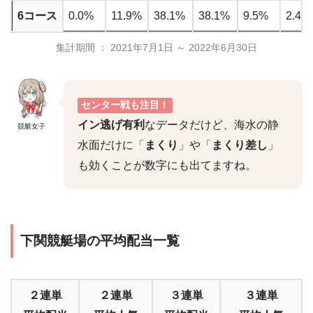
6コース
0.0%
11.9%
38.1%
38.1%
9.5%
2.4%
集計期間 ： 2021年7月1日 ～ 2022年6月30日
センター戦も注目！
イン逃げ有利
なデータだけど、海水の静
競艇女子
水面だけに「
まくり
」や「
まくり差し
」
も効くことが数字にも出てますね。
下関競艇場の平均配当一覧
２連単
２連単
３連単
３連単