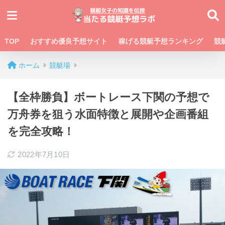
TOP
おすすめ優良予想サイト
稼げる競艇予想ランキング
競
ホーム
競艇場
【全枠勝負】ボートレース下関の予想で
万舟券を狙う水面特徴と展開や企画番組
を完全攻略！
2022年7月10日