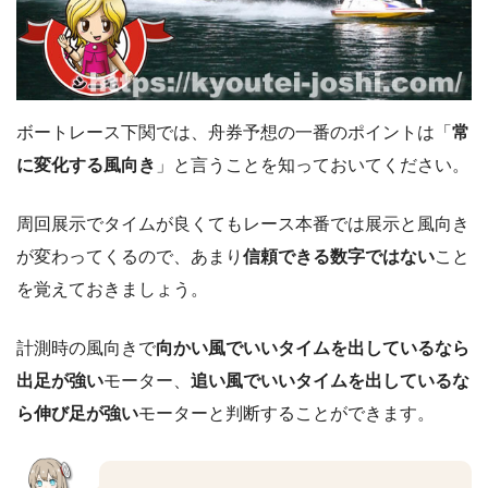
ボートレース下関では、舟券予想の一番のポイントは「
常
に変化する風向き
」と言うことを知っておいてください。
周回展示でタイムが良くてもレース本番では展示と風向き
が変わってくるので、あまり
信頼できる数字ではない
こと
を覚えておきましょう。
計測時の風向きで
向かい風でいいタイムを出しているなら
出足が強い
モーター、
追い風でいいタイムを出しているな
ら伸び足が強い
モーターと判断することができます。