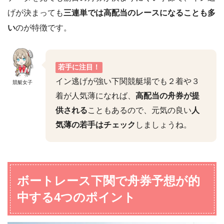
げが決まっても
三連単では高配当のレースになることも多
い
のが特徴です。
若手に注目！
イン逃げが強い下関競艇場でも２着や３
競艇女子
着が人気薄になれば、
高配当の舟券が提
供される
こともあるので、元気の良い
人
気薄の若手はチェック
しましょうね。
ボートレース下関で舟券予想が的
中する4つのポイント