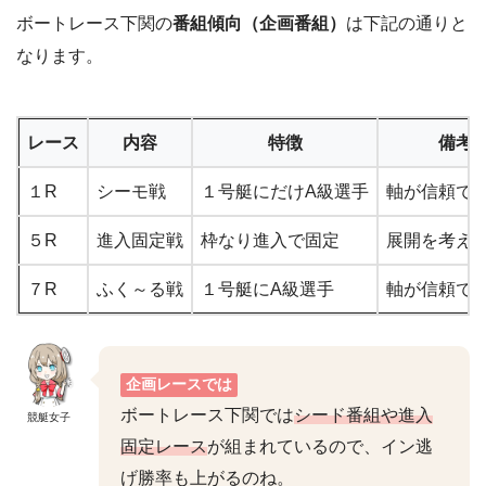
ボートレース下関の
番組傾向（企画番組）
は下記の通りと
なります。
レース
内容
特徴
備考
１R
シーモ戦
１号艇にだけA級選手
軸が信頼で
５R
進入固定戦
枠なり進入で固定
展開を考え
７R
ふく～る戦
１号艇にA級選手
軸が信頼で
企画レースでは
ボートレース下関では
シード番組や進入
競艇女子
固定レース
が組まれているので、イン逃
げ勝率も上がるのね。